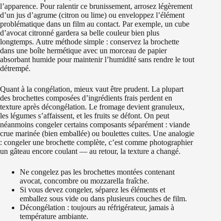
l’apparence. Pour ralentir ce brunissement, arrosez légèrement
d’un jus d’agrume (citron ou lime) ou enveloppez l’élément
problématique dans un film au contact. Par exemple, un cube
d’avocat citronné gardera sa belle couleur bien plus
longtemps. Autre méthode simple : conservez la brochette
dans une boîte hermétique avec un morceau de papier
absorbant humide pour maintenir l’humidité sans rendre le tout
détrempé.
Quant à la congélation, mieux vaut être prudent. La plupart
des brochettes composées d’ingrédients frais perdent en
texture après décongélation. Le fromage devient granuleux,
les légumes s’affaissent, et les fruits se défont. On peut
néanmoins congeler certains composants séparément : viande
crue marinée (bien emballée) ou boulettes cuites. Une analogie
: congeler une brochette complète, c’est comme photographier
un gâteau encore coulant — au retour, la texture a changé.
Ne congelez pas les brochettes montées contenant
avocat, concombre ou mozzarella fraîche.
Si vous devez congeler, séparez les éléments et
emballez sous vide ou dans plusieurs couches de film.
Décongélation : toujours au réfrigérateur, jamais à
température ambiante.