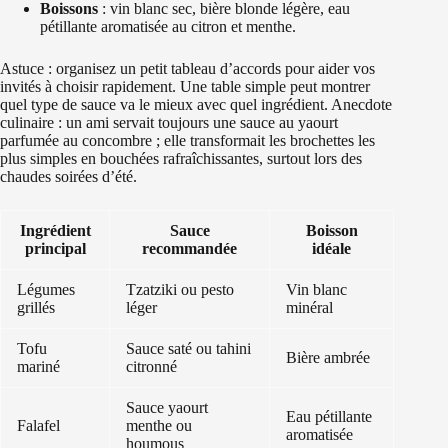
Boissons
: vin blanc sec, bière blonde légère, eau
pétillante aromatisée au citron et menthe.
Astuce : organisez un petit tableau d’accords pour aider vos
invités à choisir rapidement. Une table simple peut montrer
quel type de sauce va le mieux avec quel ingrédient. Anecdote
culinaire : un ami servait toujours une sauce au yaourt
parfumée au concombre ; elle transformait les brochettes les
plus simples en bouchées rafraîchissantes, surtout lors des
chaudes soirées d’été.
Ingrédient
Sauce
Boisson
principal
recommandée
idéale
Légumes
Tzatziki ou pesto
Vin blanc
grillés
léger
minéral
Tofu
Sauce saté ou tahini
Bière ambrée
mariné
citronné
Sauce yaourt
Eau pétillante
Falafel
menthe ou
aromatisée
houmous