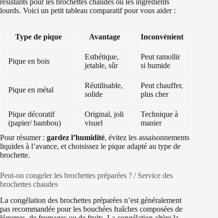
résistants pour les brochettes chaudes ou les ingrédients
lourds. Voici un petit tableau comparatif pour vous aider :
Type de pique
Avantage
Inconvénient
Esthétique,
Peut ramollir
Pique en bois
jetable, sûr
si humide
Réutilisable,
Peut chauffer,
Pique en métal
solide
plus cher
Pique décoratif
Original, joli
Technique à
(papier/ bambou)
visuel
manier
Pour résumer :
gardez l’humidité
, évitez les assaisonnements
liquides à l’avance, et choisissez le pique adapté au type de
brochette.
Peut-on congeler les brochettes préparées ? / Service des
brochettes chaudes
La congélation des brochettes préparées n’est généralement
pas recommandée pour les bouchées fraîches composées de
légumes, de fromages ou de fruits. La congélation altère la