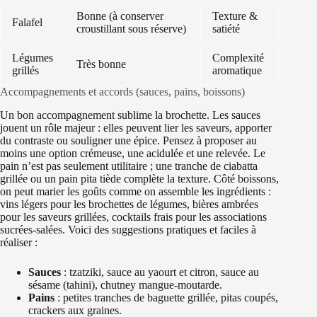
Bonne (à conserver
Texture &
Falafel
croustillant sous réserve)
satiété
Légumes
Complexité
Très bonne
grillés
aromatique
Accompagnements et accords (sauces, pains, boissons)
Un bon accompagnement sublime la brochette. Les sauces
jouent un rôle majeur : elles peuvent lier les saveurs, apporter
du contraste ou souligner une épice. Pensez à proposer au
moins une option crémeuse, une acidulée et une relevée. Le
pain n’est pas seulement utilitaire ; une tranche de ciabatta
grillée ou un pain pita tiède complète la texture. Côté boissons,
on peut marier les goûts comme on assemble les ingrédients :
vins légers pour les brochettes de légumes, bières ambrées
pour les saveurs grillées, cocktails frais pour les associations
sucrées-salées. Voici des suggestions pratiques et faciles à
réaliser :
Sauces
: tzatziki, sauce au yaourt et citron, sauce au
sésame (tahini), chutney mangue-moutarde.
Pains
: petites tranches de baguette grillée, pitas coupés,
crackers aux graines.