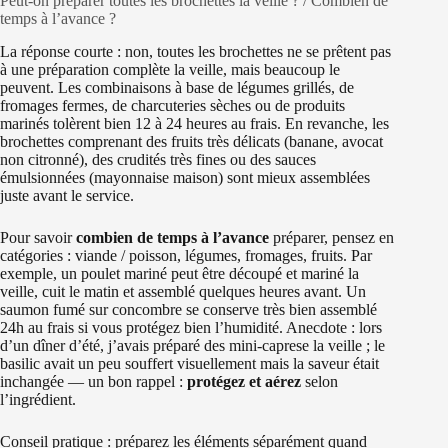
Peut-on préparer toutes les brochettes la veille ? / Combien de
temps à l’avance ?
La réponse courte : non, toutes les brochettes ne se prêtent pas
à une préparation complète la veille, mais beaucoup le
peuvent. Les combinaisons à base de légumes grillés, de
fromages fermes, de charcuteries sèches ou de produits
marinés tolèrent bien 12 à 24 heures au frais. En revanche, les
brochettes comprenant des fruits très délicats (banane, avocat
non citronné), des crudités très fines ou des sauces
émulsionnées (mayonnaise maison) sont mieux assemblées
juste avant le service.
Pour savoir
combien de temps à l’avance
préparer, pensez en
catégories : viande / poisson, légumes, fromages, fruits. Par
exemple, un poulet mariné peut être découpé et mariné la
veille, cuit le matin et assemblé quelques heures avant. Un
saumon fumé sur concombre se conserve très bien assemblé
24h au frais si vous protégez bien l’humidité. Anecdote : lors
d’un dîner d’été, j’avais préparé des mini-caprese la veille ; le
basilic avait un peu souffert visuellement mais la saveur était
inchangée — un bon rappel :
protégez et aérez
selon
l’ingrédient.
Conseil pratique : préparez les éléments séparément quand