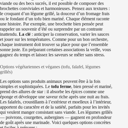
viande ou des becs sucrés, il est possible de composer des
brochettes conviviales et harmonieuses. Pensez aux textures :
le croquant d’un légume grillé, la douceur d’un fromage frais
ou le fondant d’un tofu bien mariné. Chaque élément raconte
une histoire. Par exemple, une brochette bien pensée peut
rappeler un souvenir d’été ou surprendre par un contraste
inattendu.
La clé
: anticiper la conservation, varier les sauces
et jouer sur les températures. Comme pour un bon orchestre,
chaque instrument doit trouver sa place pour que l’ensemble
sonne juste. En préparant certaines associations la veille, vous
gagnez du temps et laissez les saveurs se mêler sans stress.
Options végétariennes et véganes (tofu, falafel, légumes
grillés)
Les options sans produits animaux peuvent être à la fois
simples et sophistiquées. Le
tofu ferme
, bien pressé et mariné,
prend des allures de star : il absorbe les épices comme une
éponge et développe une saveur riche après une nuit au frais.
Les falafels, croustillants à l’extérieur et moelleux à l’intérieur,
apportent du caractère et de la satiété, parfaits pour les invités
qui veulent manger consistant sans viande. Les légumes grillés
— poivrons, courgettes, aubergines — gagnent en profondeur
de goût après une marinade. Voici quelques options concrètes
et faciles à préparer :