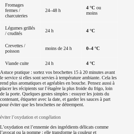
Fromages
4 °C
ou
fermes /
24–48 h
moins
charcuteries
Légumes grillés
24 h
4 °C
/ crudités
Crevettes /
moins de 24 h
0–4 °C
poisson
Viande cuite
24 h
4 °C
Astuce pratique : sortez vos brochettes 15 à 20 minutes avant
le service si elles sont servies à température ambiante. Cela les
rend plus aromatiques et agréables en bouche. Pensez aussi à
placer les récipients sur l’étagère la plus froide du frigo, loin
de la porte. Quelques gestes simples : essuyer les joints du
contenant, étiqueter avec la date, et garder les sauces à part
pour éviter que les brochettes ne détrempent.
éviter l’oxydation et congélation
L’oxydation est l’ennemie des ingrédients délicats comme
l’avocat ou la pomme ; elle transforme la couleur et