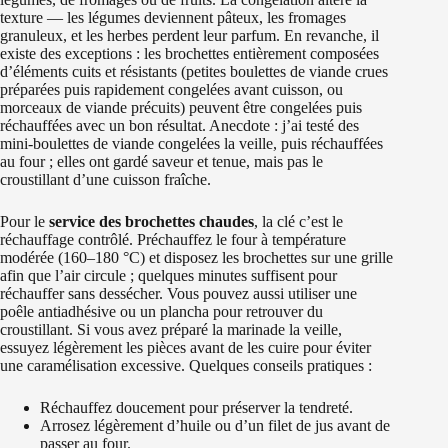
texture — les légumes deviennent pâteux, les fromages
granuleux, et les herbes perdent leur parfum. En revanche, il
existe des exceptions : les brochettes entièrement composées
d’éléments cuits et résistants (petites boulettes de viande crues
préparées puis rapidement congelées avant cuisson, ou
morceaux de viande précuits) peuvent être congelées puis
réchauffées avec un bon résultat. Anecdote : j’ai testé des
mini-boulettes de viande congelées la veille, puis réchauffées
au four ; elles ont gardé saveur et tenue, mais pas le
croustillant d’une cuisson fraîche.
Pour le
service des brochettes chaudes
, la clé c’est le
réchauffage contrôlé. Préchauffez le four à température
modérée (160–180 °C) et disposez les brochettes sur une grille
afin que l’air circule ; quelques minutes suffisent pour
réchauffer sans dessécher. Vous pouvez aussi utiliser une
poêle antiadhésive ou un plancha pour retrouver du
croustillant. Si vous avez préparé la marinade la veille,
essuyez légèrement les pièces avant de les cuire pour éviter
une caramélisation excessive. Quelques conseils pratiques :
Réchauffez doucement pour préserver la tendreté.
Arrosez légèrement d’huile ou d’un filet de jus avant de
passer au four.