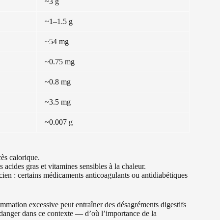
~3 g
~1–1.5 g
~54 mg
~0.75 mg
~0.8 mg
~3.5 mg
~0.007 g
ès calorique.
s acides gras et vitamines sensibles à la chaleur.
icien : certains médicaments anticoagulants ou antidiabétiques
mmation excessive peut entraîner des désagréments digestifs
e danger dans ce contexte — d’où l’importance de la