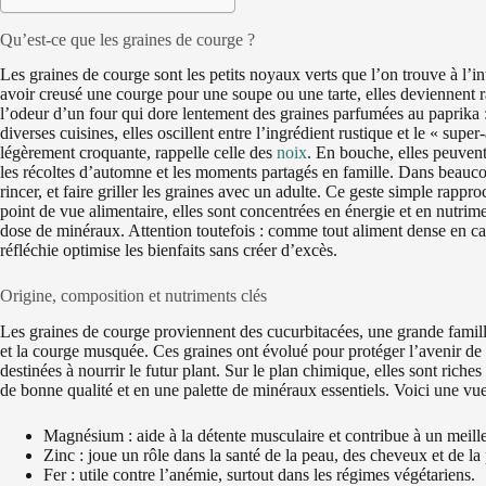
Qu’est-ce que les graines de courge ?
Les graines de courge sont les petits noyaux verts que l’on trouve à l’int
avoir creusé une courge pour une soupe ou une tarte, elles deviennent r
l’odeur d’un four qui dore lentement des graines parfumées au paprika : 
diverses cuisines, elles oscillent entre l’ingrédient rustique et le « sup
légèrement croquante, rappelle celle des
noix
. En bouche, elles peuvent
les récoltes d’automne et les moments partagés en famille. Dans beaucoup
rincer, et faire griller les graines avec un adulte. Ce geste simple rapp
point de vue alimentaire, elles sont concentrées en énergie et en nutri
dose de minéraux. Attention toutefois : comme tout aliment dense en c
réfléchie optimise les bienfaits sans créer d’excès.
Origine, composition et nutriments clés
Les graines de courge proviennent des cucurbitacées, une grande famille 
et la courge musquée. Ces graines ont évolué pour protéger l’avenir de l
destinées à nourrir le futur plant. Sur le plan chimique, elles sont rich
de bonne qualité et en une palette de minéraux essentiels. Voici une vue 
Magnésium : aide à la détente musculaire et contribue à un meilleu
Zinc : joue un rôle dans la santé de la peau, des cheveux et de la 
Fer : utile contre l’anémie, surtout dans les régimes végétariens.