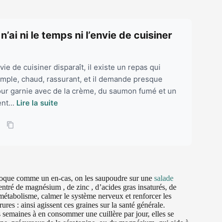
’ai ni le temps ni l’envie de cuisiner
ie de cuisiner disparaît, il existe un repas qui
simple, chaud, rassurant, et il demande presque
our garnie avec de la crème, du saumon fumé et un
nt...
Lire la suite
 croque comme un en-cas, on les saupoudre sur une
salade
entré de magnésium , de zinc , d’acides gras insaturés, de
 métabolisme, calmer le système nerveux et renforcer les
res : ainsi agissent ces graines sur la santé générale.
semaines à en consommer une cuillère par jour, elles se