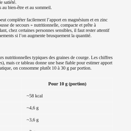
e satiété.
s au bien-être et au sommeil.
eut compléter facilement l’apport en magnésium et en zinc
usse de secours » nutritionnelle, compacte et prête à
nt, chez certaines personnes sensibles, il faut rester attentif
onnements si l’on augmente brusquement la quantité.
rs nutritionnelles typiques des graines de courge. Les chiffres
lées), mais ce tableau donne une base fiable pour estimer apport
ratique, on consomme plutôt 10 à 30 g par portion.
Pour 10 g (portion)
~58 kcal
~4,6 g
~3,6 g