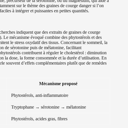
ne, précurseur de la sérotonine, ou du magnésium, qui aide à
 notamment sur le thème des graines de courge danger si l’on
aciles à intégrer et puissantes en petites quantités.
echerches indiquent que des extraits de graines de courge
P). Le mécanisme évoqué combine des phytostérols et des
itent le stress oxydatif des tissus. Concernant le sommeil, la
n de sérotonine puis de mélatonine, facilitant
hytostérols contribuent à réguler le cholestérol : diminution
n la dose, la forme consommée et la durée d’utilisation. En
parle souvent d’effets complémentaires plutôt que de remèdes
Mécanisme proposé
Phytostérols, anti-inflammatoire
Tryptophane → sérotonine → mélatonine
Phytostérols, acides gras, fibres