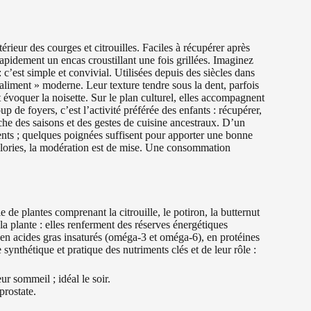
érieur des courges et citrouilles. Faciles à récupérer après
apidement un encas croustillant une fois grillées. Imaginez
c’est simple et convivial. Utilisées depuis des siècles dans
er-aliment » moderne. Leur texture tendre sous la dent, parfois
 évoquer la noisette. Sur le plan culturel, elles accompagnent
 de foyers, c’est l’activité préférée des enfants : récupérer,
roche des saisons et des gestes de cuisine ancestraux. D’un
ments ; quelques poignées suffisent pour apporter une bonne
alories, la modération est de mise. Une consommation
de plantes comprenant la citrouille, le potiron, la butternut
a plante : elles renferment des réserves énergétiques
es en acides gras insaturés (oméga-3 et oméga-6), en protéines
synthétique et pratique des nutriments clés et de leur rôle :
r sommeil ; idéal le soir.
prostate.