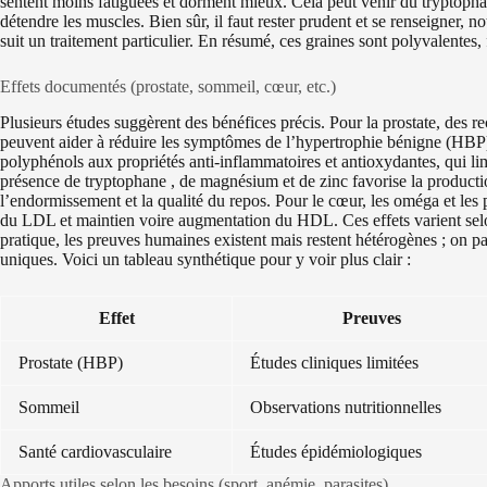
sentent moins fatiguées et dorment mieux. Cela peut venir du tryptopha
détendre les muscles. Bien sûr, il faut rester prudent et se renseigner,
suit un traitement particulier. En résumé, ces graines sont polyvalentes, f
Effets documentés (prostate, sommeil, cœur, etc.)
Plusieurs études suggèrent des bénéfices précis. Pour la prostate, des r
peuvent aider à réduire les symptômes de l’hypertrophie bénigne (HB
polyphénols aux propriétés anti-inflammatoires et antioxydantes, qui lim
présence de tryptophane , de magnésium et de zinc favorise la productio
l’endormissement et la qualité du repos. Pour le cœur, les oméga et les p
du LDL et maintien voire augmentation du HDL. Ces effets varient selo
pratique, les preuves humaines existent mais restent hétérogènes ; on 
uniques. Voici un tableau synthétique pour y voir plus clair :
Effet
Preuves
Prostate (HBP)
Études cliniques limitées
Sommeil
Observations nutritionnelles
Santé cardiovasculaire
Études épidémiologiques
Apports utiles selon les besoins (sport, anémie, parasites)