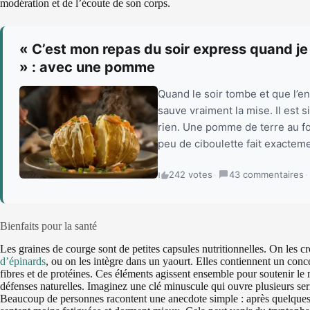
modération et de l’écoute de son corps.
« C’est mon repas du soir express quand je n
» : avec une pomme
Quand le soir tombe et que l’env
sauve vraiment la mise. Il est 
rien. Une pomme de terre au f
peu de ciboulette fait exacteme
242 votes
·
43 commentaires
·
Bienfaits pour la santé
Les graines de courge sont de petites capsules nutritionnelles. On les
d’épinards
, ou on les intègre dans un yaourt. Elles contiennent un conc
fibres et de protéines. Ces éléments agissent ensemble pour soutenir le
défenses naturelles. Imaginez une clé minuscule qui ouvre plusieurs serru
Beaucoup de personnes racontent une anecdote simple : après quelques 