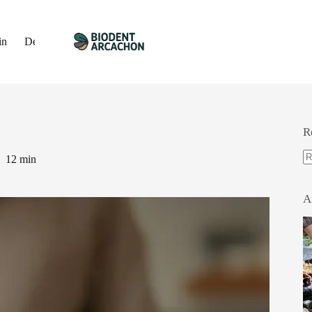
in
Décoration
Travaux
Immobilier
Gastronomie
R
12 min
A
ré
A