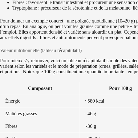
Fibres : favorisent le transit intestinal et procurent une sensation d
Tryptophane : précurseur de la sérotonine et de la mélatonine, lié
Pour donner un exemple concret : une poignée quotidienne (10–20 g) p
d’un repas. En analogie, on peut voir les graines comme une petite « tro
l’emploi. Elles apportent densité et variété sans alourdir un plat. Cependa
aux effets digestifs : fibres et anti-nutriments peuvent provoquer ball
Valeur nutritionnelle (tableau récapitulatif)
Pour mieux s’y retrouver, voici un tableau récapitulatif simple des valeu
varient selon les variétés et le mode de préparation (crues, grillées, sa
et portions. Notez que 100 g constituent une quantité importante : en p
Composant
Pour 100 g
Énergie
~580 kcal
Matières grasses
~46 g
Fibres
~36 g