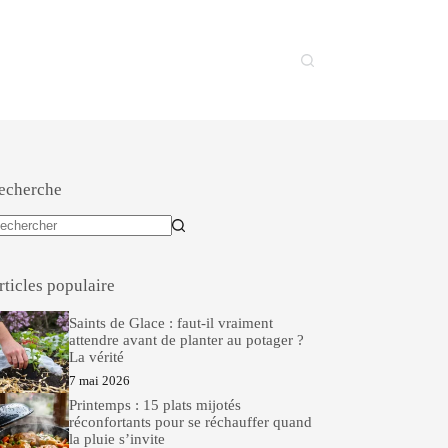
echerche
ucun
sultat
rticles populaire
Saints de Glace : faut-il vraiment
attendre avant de planter au potager ?
La vérité
7 mai 2026
Printemps : 15 plats mijotés
réconfortants pour se réchauffer quand
la pluie s’invite