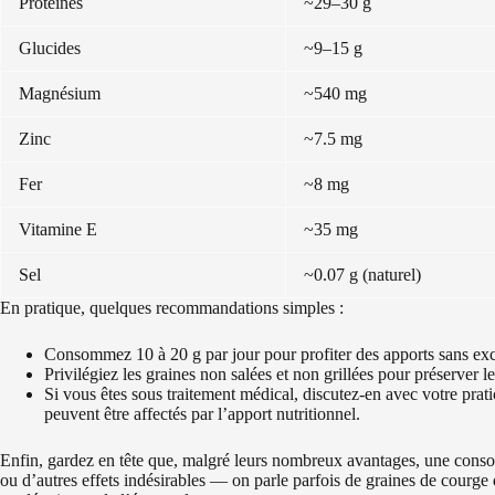
Protéines
~29–30 g
Glucides
~9–15 g
Magnésium
~540 mg
Zinc
~7.5 mg
Fer
~8 mg
Vitamine E
~35 mg
Sel
~0.07 g (naturel)
En pratique, quelques recommandations simples :
Consommez 10 à 20 g par jour pour profiter des apports sans exc
Privilégiez les graines non salées et non grillées pour préserver le
Si vous êtes sous traitement médical, discutez-en avec votre prat
peuvent être affectés par l’apport nutritionnel.
Enfin, gardez en tête que, malgré leurs nombreux avantages, une conso
ou d’autres effets indésirables — on parle parfois de graines de courg