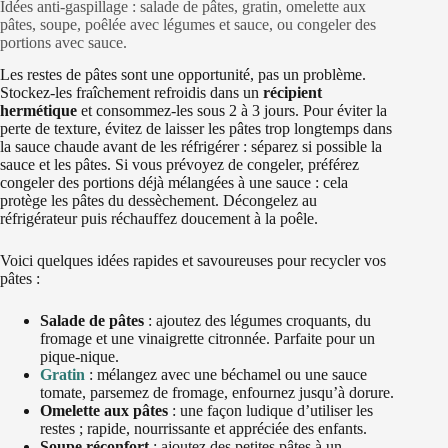
Idées anti-gaspillage : salade de pâtes, gratin, omelette aux
pâtes, soupe, poêlée avec légumes et sauce, ou congeler des
portions avec sauce.
Les restes de pâtes sont une opportunité, pas un problème.
Stockez-les fraîchement refroidis dans un
récipient
hermétique
et consommez-les sous 2 à 3 jours. Pour éviter la
perte de texture, évitez de laisser les pâtes trop longtemps dans
la sauce chaude avant de les réfrigérer : séparez si possible la
sauce et les pâtes. Si vous prévoyez de congeler, préférez
congeler des portions déjà mélangées à une sauce : cela
protège les pâtes du dessèchement. Décongelez au
réfrigérateur puis réchauffez doucement à la poêle.
Voici quelques idées rapides et savoureuses pour recycler vos
pâtes :
Salade de pâtes
: ajoutez des légumes croquants, du
fromage et une vinaigrette citronnée. Parfaite pour un
pique-nique.
Gratin
: mélangez avec une béchamel ou une sauce
tomate, parsemez de fromage, enfournez jusqu’à dorure.
Omelette aux pâtes
: une façon ludique d’utiliser les
restes ; rapide, nourrissante et appréciée des enfants.
Soupe réconfort
: ajoutez des petites pâtes à un