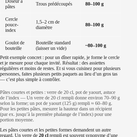
Doseur à
Trous prédécoupés
80–100 g
pâtes
Cercle
1,5–2 cm de
pouce-
80–100 g
diamètre
index
Goulot de
Bouteille standard
~80–100 g
bouteille
(laisser un vide)
Petit exemple concret : pour un dîner rapide, je forme le cercle
et je mesure pour chaque invité. Résultat : des assiettes
régulières et moins de restes. Et si vous cuisinez pour plusieurs
personnes, faites plusieurs petits paquets au lieu d’un gros tas
— c’est plus simple à contrôler.
Pâtes courtes et petites : verre de 20 cl, pot de yaourt, astuce
de l’index — Un verre de 20 cl rempli donne environ 70–90 g
selon la forme; un pot de yaourt (125 g) rempli ≈ 60–80 g.
Pour les petites pâtes, mesurer la hauteur dans un récipient
(par ex. jusqu’à la première phalange de l’index) pour une
portion moyenne.
Les pâtes courtes et les petites formes demandent un autre
regard. Un verre de
20 cl
rempli est souvent synonyme d’une