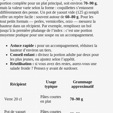
portion complète pour un plat principal, soit environ
70–90 g
,
mais la valeur varie selon la forme : coquillettes s’entassent
différemment des penne. Un pot de yaourt vide (125 g) rempli
offre un repère facile : souvent autour de
60–80 g
. Pour les
tout petits formats — perles, vermicelles, orzo — mesurez la
hauteur dans un récipient. Par exemple, remplissez un bol
jusqu’à la première phalange de l’index : c’est une portion
moyenne pratique pour une soupe ou un accompagnement.
Astuce rapide :
pour un accompagnement, réduisez la
hauteur d’environ un tiers.
Conseil enfant :
divisez la portion adulte par deux pour
les plus jeunes, ou ajustez selon l’appétit.
Réutilisation :
si vous avez des restes, aurez-vous une
salade froide ? Pensez-y avant de surdoser.
Usage
Grammage
Récipient
typique
approximatif
Pâtes courtes
Verre 20 cl
70–90 g
en plat
Pot de yaourt
Pâtes courtes