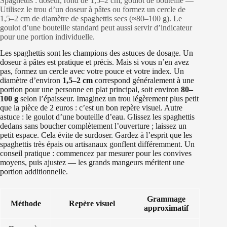
Spaghettis : doseur, rond de 1,5–2 cm, goulot de bouteille —
Utilisez le trou d’un doseur à pâtes ou formez un cercle de
1,5–2 cm de diamètre de spaghettis secs (≈80–100 g). Le
goulot d’une bouteille standard peut aussi servir d’indicateur
pour une portion individuelle.
Les spaghettis sont les champions des astuces de dosage. Un
doseur à pâtes est pratique et précis. Mais si vous n’en avez
pas, formez un cercle avec votre pouce et votre index. Un
diamètre d’environ
1,5–2 cm
correspond généralement à une
portion pour une personne en plat principal, soit environ
80–
100 g
selon l’épaisseur. Imaginez un trou légèrement plus petit
que la pièce de 2 euros : c’est un bon repère visuel. Autre
astuce : le goulot d’une bouteille d’eau. Glissez les spaghettis
dedans sans boucher complètement l’ouverture ; laissez un
petit espace. Cela évite de surdoser. Gardez à l’esprit que les
spaghettis très épais ou artisanaux gonflent différemment. Un
conseil pratique : commencez par mesurer pour les convives
moyens, puis ajustez — les grands mangeurs méritent une
portion additionnelle.
Grammage
Méthode
Repère visuel
approximatif