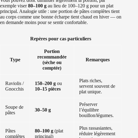
Vous pouvez donc diminuer légèrement la portion, par
exemple viser
80–100 g
au lieu de 100–120 g pour un plat
principal. Analogie utile : une portion de pâtes complètes tient
au corps comme une bonne écharpe tient chaud en hiver — on
en demande moins pour se sentir confortable.
Repères pour cas particuliers
Portion
recommandée
Type
Remarques
(sèche ou
comptée)
Plats riches,
Raviolis /
150–200 g
ou
servent souvent de
Gnocchis
10–15 pièces
plat unique.
Préserver
Soupe de
30–50 g
l’équilibre
pâtes
bouillon/légumes.
Plus rassasiantes,
Pâtes
80–100 g
(plat
réduire légèrement
complètes
principal)