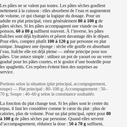
Les pâtes ne se valent pas toutes. Les pâtes sèches gonflent
nettement à la cuisson : elles absorbent de l’eau et augmentent
de volume, ce qui change la logique du dosage. Pour un
adulte en plat principal, visez généralement
80 à 100 g
de
pâtes sèches. Si les pâtes accompagnent une viande ou du
poisson,
60 à 80 g
suffisent souvent. À l’inverse, les pâtes
fraîches sont déjà hydratées et pèsent davantage dès le départ.
Pour elles, comptez plutôt
100 à 120 g
par personne en plat
unique. Imaginez une éponge : sèche elle gonfle en absorbant
l’eau, fraîche elle est déjà pleine — même principe pour nos
pâtes. Une astuce simple : utilisez un pot de yaourt ou un verre
gradué pour les pâtes courtes, et le goulot d’une bouteille pour
les spaghettis. Ces repères évitent bien des surprises au
service.
Portions selon la situation (plat principal, accompagnement,
soupe) — Plat principal : 80–100 g; Accompagnement : 50–
70 g; Soupe : 40–60 g selon la consistance souhaitée.
La fonction du plat change tout. Si les pâtes sont le centre du
repas, il faut les considérer comme le cœur du plat : plus de
calories, plus de volume. Pour un plat principal, optez pour
80
à 100 g
de pâtes sèches par personne. Quand elles servent
d’accompagnement, réduisez la dose :
50 à 70 g
suffisent,