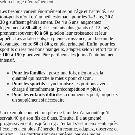
selon charge d’entraînement.
Les besoins varient énormément selon l’âge et l’activité. Les
tout-petits n’ont qu’un petit estomac : pour les 1–3 ans,
20 à
30 g
suffisent généralement. De 4 à 6 ans, augmentez
légèrement à
30–40 g
. Les enfants plus grands (7–12 ans)
prennent souvent
40 à 60 g
, selon leur croissance et leur
appétit. Les adolescents, en pleine croissance, ont besoin de
davantage : entre
60 et 80 g
en plat principal. Enfin, pour les
sportifs ou les très bons mangeurs, adaptez selon l’effort fourni
:
100 à 150 g
peuvent être pertinents les jours d’entraînement
intensif.
Pour les familles
: pesez une fois, mémorisez la
quantité qui marche le mieux pour chacun.
Pour les sportifs
: synchronisez les portions avec la
charge d’entraînement (précompétition = plus).
Pour les enfants difficiles
: commencez petit, proposez
un supplément si nécessaire.
Un exemple concret : un père de famille m’a raconté qu’il
servait 40 g à son fils de 8 ans. Ensuite, il a augmenté
progressivement jusqu’à 55 g : l’enfant s’est mieux senti après
l’école et a eu plus d’énergie. En résumé, adaptez, observez et
ajustez — les chiffres sont des repères, pas des règles