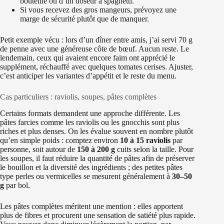
bouteille ou d’un doseur à spaghetti.
Si vous recevez des gros mangeurs, prévoyez une
marge de sécurité plutôt que de manquer.
Petit exemple vécu : lors d’un dîner entre amis, j’ai servi 70 g
de penne avec une généreuse côte de bœuf. Aucun reste. Le
lendemain, ceux qui avaient encore faim ont apprécié le
supplément, réchauffé avec quelques tomates cerises. Ajuster,
c’est anticiper les variantes d’appétit et le reste du menu.
Cas particuliers : raviolis, soupes, pâtes complètes
Certains formats demandent une approche différente. Les
pâtes farcies comme les raviolis ou les gnocchis sont plus
riches et plus denses. On les évalue souvent en nombre plutôt
qu’en simple poids : comptez environ
10 à 15 raviolis
par
personne, soit autour de
150 à 200 g
cuits selon la taille. Pour
les soupes, il faut réduire la quantité de pâtes afin de préserver
le bouillon et la diversité des ingrédients ; des petites pâtes
type perles ou vermicelles se mesurent généralement à
30–50
g
par bol.
Les pâtes complètes méritent une mention : elles apportent
plus de fibres et procurent une sensation de satiété plus rapide.