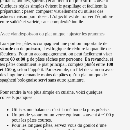
(enfants, adultes, sportifs) et au menu du jour suffit souvent.
Quelques règles simples évitent le gaspillage et facilitent la
préparation : peser, comparer visuellement ou utiliser des
astuces maison pour doser. L’objectif est de trouver l’équilibre
entre satiété et variété, sans complexité inutile.
Avec viande/poisson ou plat unique : ajuster les grammes
Lorsque les pâtes accompagnent une portion importante de
viande
ou de
poisson
, il est logique de réduire la quantité de
féculents. Pour un accompagnement, on peut facilement viser
entre
60 et 80 g
de pâtes sèches par personne. En revanche, si
les pâtes constituent le plat principal, comptez plutôt entre
100
et 150 g
, selon l’appétit. Par exemple, un filet de saumon avec
des linguine demande moins de pâtes qu’un plat unique de
spaghetti bolognaise servi sans autre garniture.
Pour rendre la vie plus simple en cuisine, voici quelques
conseils pratiques :
Utilisez une balance : c’est la méthode la plus précise.
Un pot de yaourt ou un verre équivaut souvent à ~100 g
pour les pâtes courtes.
Pour les longues pâtes, servez-vous du goulot d’une