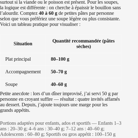
surtout si la viande ou le poisson est présent. Pour les soupes,
la logique est différente : on cherche à épaissir le bouillon sans
l’alourdir. Comptez
40 à 60 g
de petites pâtes par personne
selon que vous préfériez une soupe légère ou plus consistante.
Voici un tableau pratique pour visualiser :
Quantité recommandée (pâtes
Situation
sèches)
Plat principal
80–100 g
Accompagnement
50–70 g
Soupe
40–60 g
Petite anecdote : lors d’un dîner improvisé, j’ai servi 50 g par
personne en croyant suffire — résultat : quatre invités affamés
au dessert. Depuis, j’ajoute toujours une marge pour les
grands appétits.
Portions adaptées pour enfants, ados et sportifs — Enfants 1–3
ans : 20–30 g; 4–6 ans : 30–40 g; 7–12 ans : 40–60 g;
Adolescents : 60–80 g; Sportifs ou gros appétit : 100–150 g