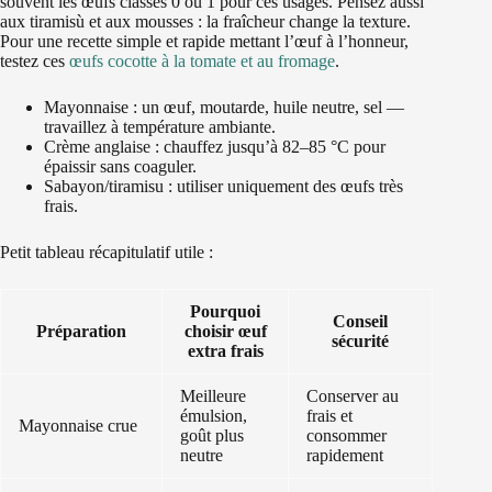
souvent les œufs classés 0 ou 1 pour ces usages. Pensez aussi
aux tiramisù et aux mousses : la fraîcheur change la texture.
Pour une recette simple et rapide mettant l’œuf à l’honneur,
testez ces
œufs cocotte à la tomate et au fromage
.
Mayonnaise : un œuf, moutarde, huile neutre, sel —
travaillez à température ambiante.
Crème anglaise : chauffez jusqu’à 82–85 °C pour
épaissir sans coaguler.
Sabayon/tiramisu : utiliser uniquement des œufs très
frais.
Petit tableau récapitulatif utile :
Pourquoi
Conseil
Préparation
choisir œuf
sécurité
extra frais
Meilleure
Conserver au
émulsion,
frais et
Mayonnaise crue
goût plus
consommer
neutre
rapidement