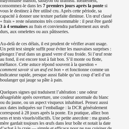
mayonnaise maison, sabayon ou tiramisu. Idéalement,
consommez-le dans les
7 premiers jours après la ponte
si
vous le destinez à être utilisé cru. Après cette période, sa
capacité à donner une texture parfaite diminue. Un œuf classé
« frais » reste néanmoins très consommable : il peut être gardé
3 à 4 semaines
au frais et conviendra parfaitement aux œufs
durs, aux omelettes ou aux pâtisseries.
Au-delà de ces délais, il est prudent de vérifier avant usage.
Un petit test simple suffit pour éviter les mauvaises surprises :
plongez l’œuf dans un grand verre d’eau froide. Si l’œuf reste
au fond, il est encore tout à fait bon. S’il monte ou flotte,
méfiance. Cette astuce répond souvent à la question «
comment savoir si un œuf est bon
» et fonctionne comme un
indicateur rapide, presque aussi fiable qu’un coup d’œil d’un
boulanger qui jauge sa pâte à pain.
Quelques signes qui traduisent l’altération : une odeur
désagréable après ouverture, une couleur anormale du blanc
ou du jaune, ou un aspect visqueux inhabituel. Pensez aussi
aux dates indiquées sur l’emballage : la DCR généralement
correspond à 28 jours après la ponte. En pratique, alliez bon
sens et tests visuels/olfactifs. Une petite anecdote : ma grand-
mère gardait toujours les œufs dans leur boîte et notait la date
d’achat à la craie — simple et efficace pour ne pas cuisiner de