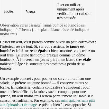
Jeter ou utiliser
uniquement après
Flotte
Vieux
vérification et cuisson
très poussée
Observation après cassage : jaune bombé et blanc épais
indiquent fraîcheur ; jaune plat et blanc très étalé indiquent
moins frais.
Casser un œuf, c’est parfois comme ouvrir un petit coffre‑fort :
l’intérieur révèle tout. Si, sur votre assiette, le
jaune est
bombé
et le
blanc reste épais
et bien structuré, vous tenez un
œuf frais. Le jaune tient droit, presque comme un dôme
lumineux. À l’inverse, un
jaune plat
et un
blanc très étalé
trahissent l’âge : la structure des protéines a perdu de sa
fermeté.
Un exemple concret : pour pocher ou servir un œuf sur une
salade, je préfère un jaune bombé — il conserve mieux sa
forme. En pâtisserie, certains contrastes s’appliquent : pour
une omelette délicate, la robe visuelle compte ; pour une
quiche, un œuf moins frais restera parfaitement utilisable si la
cuisson est suffisante. Par exemple, ces
mini‑quiches sans pâte
aux épinards et fromage
se prêtent bien à cette approche. Si,