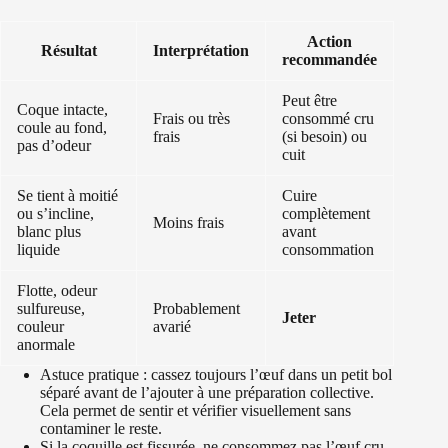
Action
Résultat
Interprétation
recommandée
Peut être
Coque intacte,
Frais ou très
consommé cru
coule au fond,
frais
(si besoin) ou
pas d’odeur
cuit
Se tient à moitié
Cuire
ou s’incline,
complètement
Moins frais
blanc plus
avant
liquide
consommation
Flotte, odeur
sulfureuse,
Probablement
Jeter
couleur
avarié
anormale
Astuce pratique : cassez toujours l’œuf dans un petit bol
séparé avant de l’ajouter à une préparation collective.
Cela permet de sentir et vérifier visuellement sans
contaminer le reste.
Si la coquille est fissurée, ne consommez pas l’œuf cru