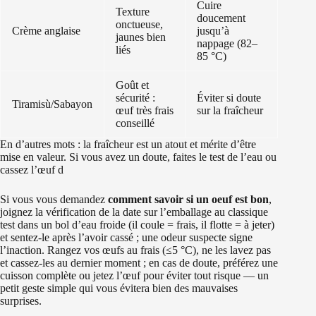
Cuire
Texture
doucement
onctueuse,
Crème anglaise
jusqu’à
jaunes bien
nappage (82–
liés
85 °C)
Goût et
sécurité :
Éviter si doute
Tiramisù/Sabayon
œuf très frais
sur la fraîcheur
conseillé
En d’autres mots : la fraîcheur est un atout et mérite d’être
mise en valeur. Si vous avez un doute, faites le test de l’eau ou
cassez l’œuf d
Si vous vous demandez
comment savoir si un oeuf est bon
,
joignez la vérification de la date sur l’emballage au classique
test dans un bol d’eau froide (il coule = frais, il flotte = à jeter)
et sentez-le après l’avoir cassé ; une odeur suspecte signe
l’inaction. Rangez vos œufs au frais (≤5 °C), ne les lavez pas
et cassez-les au dernier moment ; en cas de doute, préférez une
cuisson complète ou jetez l’œuf pour éviter tout risque — un
petit geste simple qui vous évitera bien des mauvaises
surprises.