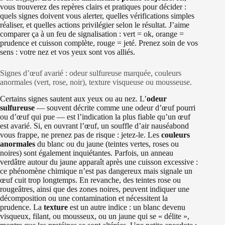
vous trouverez des repères clairs et pratiques pour décider :
quels signes doivent vous alerter, quelles vérifications simples
réaliser, et quelles actions privilégier selon le résultat. J’aime
comparer ça à un feu de signalisation : vert = ok, orange =
prudence et cuisson complète, rouge = jeté. Prenez soin de vos
sens : votre nez et vos yeux sont vos alliés.
Signes d’œuf avarié : odeur sulfureuse marquée, couleurs
anormales (vert, rose, noir), texture visqueuse ou mousseuse.
Certains signes sautent aux yeux ou au nez. L’
odeur
sulfureuse
— souvent décrite comme une odeur d’œuf pourri
ou d’œuf qui pue — est l’indication la plus fiable qu’un œuf
est avarié. Si, en ouvrant l’œuf, un souffle d’air nauséabond
vous frappe, ne prenez pas de risque : jetez-le. Les
couleurs
anormales
du blanc ou du jaune (teintes vertes, roses ou
noires) sont également inquiétantes. Parfois, un anneau
verdâtre autour du jaune apparaît après une cuisson excessive :
ce phénomène chimique n’est pas dangereux mais signale un
œuf cuit trop longtemps. En revanche, des teintes rose ou
rougeâtres, ainsi que des zones noires, peuvent indiquer une
décomposition ou une contamination et nécessitent la
prudence. La
texture
est un autre indice : un blanc devenu
visqueux, filant, ou mousseux, ou un jaune qui se « délite »,