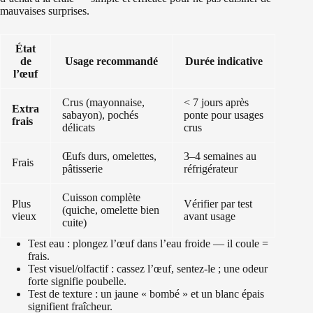
mauvaises surprises.
État
de
Usage recommandé
Durée indicative
l’œuf
Crus (mayonnaise,
< 7 jours après
Extra
sabayon), pochés
ponte pour usages
frais
délicats
crus
Œufs durs, omelettes,
3–4 semaines au
Frais
pâtisserie
réfrigérateur
Cuisson complète
Plus
Vérifier par test
(quiche, omelette bien
vieux
avant usage
cuite)
Test eau : plongez l’œuf dans l’eau froide — il coule =
frais.
Test visuel/olfactif : cassez l’œuf, sentez-le ; une odeur
forte signifie poubelle.
Test de texture : un jaune « bombé » et un blanc épais
signifient fraîcheur.