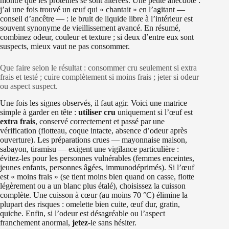
montre que les protéines se sont altérées. Une petite anecdote :
j’ai une fois trouvé un œuf qui « chantait » en l’agitant —
conseil d’ancêtre — : le bruit de liquide libre à l’intérieur est
souvent synonyme de vieillissement avancé. En résumé,
combinez odeur, couleur et texture ; si deux d’entre eux sont
suspects, mieux vaut ne pas consommer.
Que faire selon le résultat : consommer cru seulement si extra
frais et testé ; cuire complètement si moins frais ; jeter si odeur
ou aspect suspect.
Une fois les signes observés, il faut agir. Voici une matrice
simple à garder en tête :
utiliser cru
uniquement si l’œuf est
extra frais
, conservé correctement et passé par une
vérification (flotteau, coque intacte, absence d’odeur après
ouverture). Les préparations crues — mayonnaise maison,
sabayon, tiramisu — exigent une vigilance particulière :
évitez-les pour les personnes vulnérables (femmes enceintes,
jeunes enfants, personnes âgées, immunodéprimés). Si l’œuf
est « moins frais » (se tient moins bien quand on casse, flotte
légèrement ou a un blanc plus étalé), choisissez la cuisson
complète. Une cuisson à cœur (au moins 70 °C) élimine la
plupart des risques : omelette bien cuite, œuf dur, gratin,
quiche. Enfin, si l’odeur est désagréable ou l’aspect
franchement anormal,
jetez
-le sans hésiter.