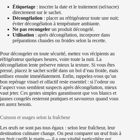
Étiquetage
: inscrire la date et le traitement (sel/sucre)
directement sur le sachet.
Décongélation
: placer au réfrigérateur toute une nuit;
éviter décongélation à température ambiante.
Ne pas recongeler
un produit décongelé.
Utilisation
: après décongélation, incorporer dans
préparations chaudes ou froides selon la recette.
Pour décongeler en toute sécurité, mettez vos récipients au
réfrigérateur quelques heures, voire toute la nuit. La
décongélation lente préserve mieux la texture. Si vous êtes
pressé, placez le sachet scellé dans un bol d’eau froide, mais
utilisez ensuite immédiatement. Enfin, rappelez-vous qu’un
bon repérage visuel et olfactif reste essentiel : si l’odeur ou
l’aspect vous semblent suspects après décongélation, mieux
vaut jeter. Ces gestes simples garantissent que vos blancs et
jaunes congelés resteront pratiques et savoureux quand vous
en aurez besoin.
Cuisson et usages selon la fraîcheur
Les œufs ne sont pas tous égaux : selon leur fraîcheur, leur
destination culinaire change. On peut comparer un œuf frais à
un fruit cueilli le matin — il a une vitalité particulière qui