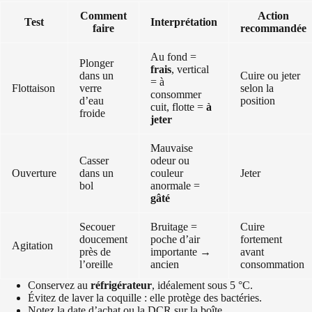
Comment
Action
Test
Interprétation
faire
recommandée
Au fond =
Plonger
frais
, vertical
dans un
Cuire ou jeter
= à
Flottaison
verre
selon la
consommer
d’eau
position
cuit, flotte =
à
froide
jeter
Mauvaise
Casser
odeur ou
Ouverture
dans un
couleur
Jeter
bol
anormale =
gâté
Secouer
Bruitage =
Cuire
doucement
poche d’air
fortement
Agitation
près de
importante →
avant
l’oreille
ancien
consommation
Conservez au
réfrigérateur
, idéalement sous 5 °C.
Évitez de laver la coquille : elle protège des bactéries.
Notez la date d’achat ou la DCR sur la boîte.