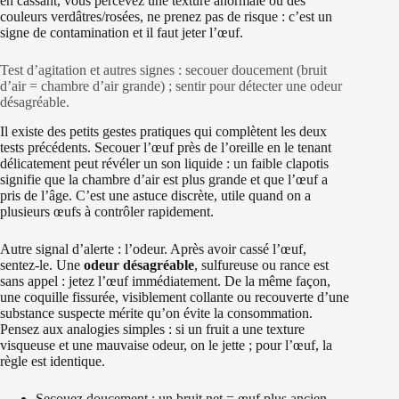
en cassant, vous percevez une texture anormale ou des
couleurs verdâtres/rosées, ne prenez pas de risque : c’est un
signe de contamination et il faut jeter l’œuf.
Test d’agitation et autres signes : secouer doucement (bruit
d’air = chambre d’air grande) ; sentir pour détecter une odeur
désagréable.
Il existe des petits gestes pratiques qui complètent les deux
tests précédents. Secouer l’œuf près de l’oreille en le tenant
délicatement peut révéler un son liquide : un faible clapotis
signifie que la chambre d’air est plus grande et que l’œuf a
pris de l’âge. C’est une astuce discrète, utile quand on a
plusieurs œufs à contrôler rapidement.
Autre signal d’alerte : l’odeur. Après avoir cassé l’œuf,
sentez‑le. Une
odeur désagréable
, sulfureuse ou rance est
sans appel : jetez l’œuf immédiatement. De la même façon,
une coquille fissurée, visiblement collante ou recouverte d’une
substance suspecte mérite qu’on évite la consommation.
Pensez aux analogies simples : si un fruit a une texture
visqueuse et une mauvaise odeur, on le jette ; pour l’œuf, la
règle est identique.
Secouez doucement : un bruit net = œuf plus ancien.