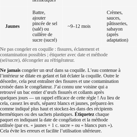
Battre,
Crèmes,
ajouter
sauces,
pincée de sel
pâtisseries,
Jaunes
~9–12 mois
(salé) ou
sabayon
cuillère de
(après
sucre (sucré)
adaptation)
Ne pas congeler en coquille : fissures, éclatement et
contamination possibles ; étiqueter avec date et méthode
(sel/sucre), décongeler au réfrigérateur.
Ne jamais
congeler un œuf dans sa coquille. L’eau contenue à
l’intérieur se dilate en gelant et fait éclater la coquille. Outre le
désordre, cela peut entraîner des fissures et une contamination
croisée dans le congélateur. J’ai connu une voisine qui a
retrouvé un bac entier d’œufs fissurés et collants après
quelques jours — un rappel efficace de cette règle ! Au lieu de
cela, cassez les œufs, séparez blancs et jaunes, préparez-les
comme indiqué plus haut et stockez-les dans des récipients
hermétiques ou des sachets plastiques.
Étiquetez
chaque
paquet en indiquant la date de congélation et la méthode
utilisée (par ex. « jaunes + 1 c. sucre » ou « blancs purs »).
Cela évite les erreurs et facilite l’utilisation ultérieure.