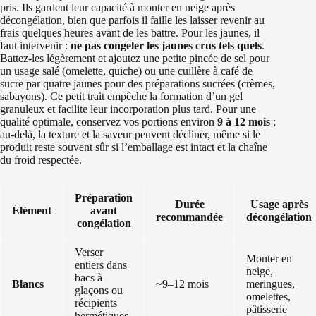
pris. Ils gardent leur capacité à monter en neige après
décongélation, bien que parfois il faille les laisser revenir au
frais quelques heures avant de les battre. Pour les jaunes, il
faut intervenir :
ne pas congeler les jaunes crus tels quels
.
Battez-les légèrement et ajoutez une petite pincée de sel pour
un usage salé (omelette, quiche) ou une cuillère à café de
sucre par quatre jaunes pour des préparations sucrées (crèmes,
sabayons). Ce petit trait empêche la formation d’un gel
granuleux et facilite leur incorporation plus tard. Pour une
qualité optimale, conservez vos portions environ
9 à 12 mois
;
au-delà, la texture et la saveur peuvent décliner, même si le
produit reste souvent sûr si l’emballage est intact et la chaîne
du froid respectée.
Préparation
Durée
Usage après
Élément
avant
recommandée
décongélation
congélation
Verser
Monter en
entiers dans
neige,
bacs à
Blancs
~9–12 mois
meringues,
glaçons ou
omelettes,
récipients
pâtisserie
hermétiques