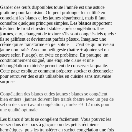
Garder des œufs disponibles toute l’année est une astuce
pratique pour la cuisine. On peut prolonger leur utilité en
congelant les blancs et les jaunes séparément, mais il faut
connaître quelques principes simples.
Les blancs
supportent
très bien le froid et restent stables après congélation.
Les
jaunes
, eux, changent de texture s’ils sont congelés tels quels :
ils se gélifient et deviennent parfois pâteux. Imaginez une
crème qui se transforme en gel solide — c’est ce qui arrive au
jaune non traité. Avec un petit geste (battre + ajouter sel ou
sucre selon l’usage), on évite ce problème. En pratique, un
conditionnement soigné, une étiquette claire et une
décongélation maîtrisée permettent de conserver la qualité.
Cette page explique comment préparer, stocker et décongeler
pour retrouver des œufs utilisables en cuisine sans mauvaise
surprise.
Congélation des blancs et des jaunes : blancs se congèlent
bien entiers ; jaunes doivent être traités (battre avec un peu de
sel ou de sucre) avant congélation ; durée ~9–12 mois pour
une qualité optimale.
Les blancs d’œufs se congèlent facilement. Vous pouvez les
verser dans des bacs à glaçons ou des petits récipients
hermétiques, puis les transférer en sachet congélation une fois