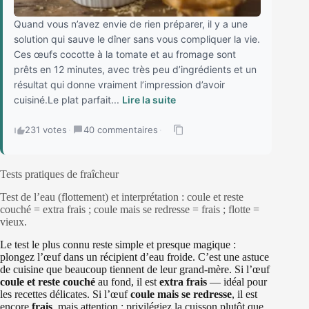
Quand vous n’avez envie de rien préparer, il y a une
solution qui sauve le dîner sans vous compliquer la vie.
Ces œufs cocotte à la tomate et au fromage sont
prêts en 12 minutes, avec très peu d’ingrédients et un
résultat qui donne vraiment l’impression d’avoir
cuisiné.Le plat parfait...
Lire la suite
231 votes
·
40 commentaires
·
Tests pratiques de fraîcheur
Test de l’eau (flottement) et interprétation : coule et reste
couché = extra frais ; coule mais se redresse = frais ; flotte =
vieux.
Le test le plus connu reste simple et presque magique :
plongez l’œuf dans un récipient d’eau froide. C’est une astuce
de cuisine que beaucoup tiennent de leur grand‑mère. Si l’œuf
coule et reste couché
au fond, il est
extra frais
— idéal pour
les recettes délicates. Si l’œuf
coule mais se redresse
, il est
encore
frais
, mais attention : privilégiez la cuisson plutôt que