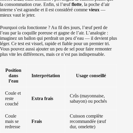
la consommation crue. Enfin, si l’œuf
flotte
, la poche d’air
interne s’est agrandie et il est considéré comme
vieux
—
mieux vaut le jeter.
Pourquoi cela fonctionne ? Au fil des jours, l’œuf perd de
l’eau par la coquille poreuse et gagne de l’air. L’analogie :
imaginez un ballon qui perdrait un peu d’eau — il devient plus
léger. Ce test est visuel, rapide et fiable pour un premier tri.
Vous pouvez aussi ajouter un peu de sel pour faire remonter
plus vite les différences, mais ce n’est pas indispensable.
Position
dans
Interprétation
Usage conseillé
l’eau
Coule et
Crûs (mayonnaise,
reste
Extra frais
sabayon) ou pochés
couché
Coule
Cuisson complète
mais se
Frais
recommandée (œuf
redresse
dur, omelette)