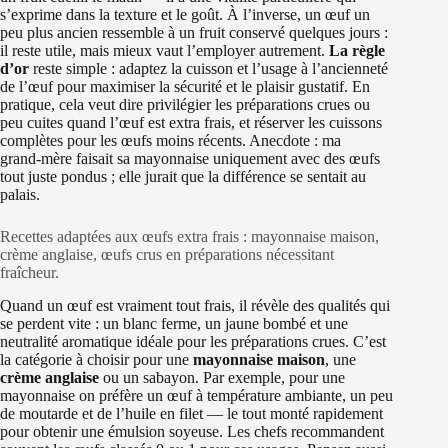
s’exprime dans la texture et le goût. À l’inverse, un œuf un
peu plus ancien ressemble à un fruit conservé quelques jours :
il reste utile, mais mieux vaut l’employer autrement.
La règle
d’or
reste simple : adaptez la cuisson et l’usage à l’ancienneté
de l’œuf pour maximiser la sécurité et le plaisir gustatif. En
pratique, cela veut dire privilégier les préparations crues ou
peu cuites quand l’œuf est extra frais, et réserver les cuissons
complètes pour les œufs moins récents. Anecdote : ma
grand‑mère faisait sa mayonnaise uniquement avec des œufs
tout juste pondus ; elle jurait que la différence se sentait au
palais.
Recettes adaptées aux œufs extra frais : mayonnaise maison,
crème anglaise, œufs crus en préparations nécessitant
fraîcheur.
Quand un œuf est vraiment tout frais, il révèle des qualités qui
se perdent vite : un blanc ferme, un jaune bombé et une
neutralité aromatique idéale pour les préparations crues. C’est
la catégorie à choisir pour une
mayonnaise maison
, une
crème anglaise
ou un sabayon. Par exemple, pour une
mayonnaise on préfère un œuf à température ambiante, un peu
de moutarde et de l’huile en filet — le tout monté rapidement
pour obtenir une émulsion soyeuse. Les chefs recommandent