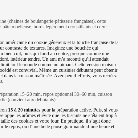
ine (chaînes de boulangerie-pâtisserie françaises), cette
 : pâte moelleuse, bords légèrement croustillants et cœur
tion américaine du cookie généreux et la touche française de la
eur contraste de textures. Imaginez une bouchée qui
n bien cuit, puis qui fond au centre, presque comme une
doré, intérieur tendre. Un ami m’a raconté qu’il attendait
attirait tout le monde comme un aimant. Cette version maison
procédé est convivial. Même un cuisinier débutant peut obtenir
et dans la cuisson maîtrisée. Avec peu d’efforts, vous recréez
s.
préparation 15–20 min, repos optionnel 30–60 min, cuisson
cile (convient aux débutants).
viron
15 à 20 minutes
pour la préparation active. Puis, si vous
veloppe les arômes et évite que les biscuits ne s’étalent trop à
 taille des cookies et votre four. En pratique, il s’agit donc
 sur le repos, ou d’une belle pause gourmande d’une heure et