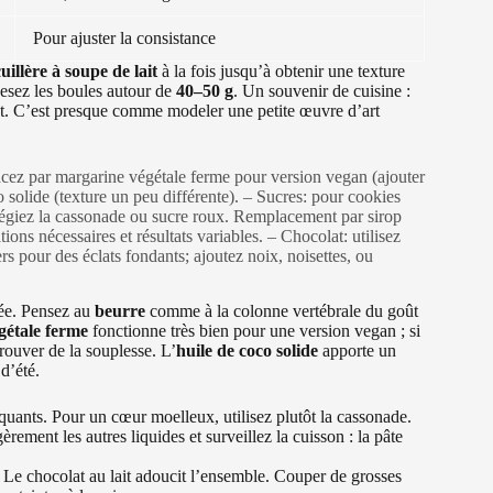
Pour ajuster la consistance
uillère à soupe de lait
à la fois jusqu’à obtenir une texture
pesez les boules autour de
40–50 g
. Un souvenir de cuisine :
t. C’est presque comme modeler une petite œuvre d’art
placez par margarine végétale ferme pour version vegan (ajouter
o solide (texture un peu différente). – Sucres: pour cookies
ilégiez la cassonade ou sucre roux. Remplacement par sirop
ions nécessaires et résultats variables. – Chocolat: utilisez
s pour des éclats fondants; ajoutez noix, noisettes, ou
née. Pensez au
beurre
comme à la colonne vertébrale du goût
gétale ferme
fonctionne très bien pour une version vegan ; si
trouver de la souplesse. L’
huile de coco solide
apporte un
d’été.
quants. Pour un cœur moelleux, utilisez plutôt la cassonade.
rement les autres liquides et surveillez la cuisson : la pâte
 Le chocolat au lait adoucit l’ensemble. Couper de grosses