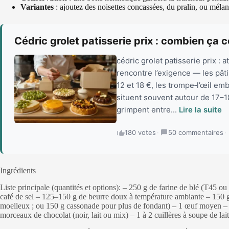
Variantes
: ajoutez des noisettes concassées, du pralin, ou mélang
Cédric grolet patisserie prix : combien ça c
cédric grolet patisserie prix :
rencontre l’exigence — les pât
12 et 18 €, les trompe‑l’œil em
situent souvent autour de 17–1
grimpent entre...
Lire la suite
180 votes
·
50 commentaires
·
Ingrédients
Liste principale (quantités et options): – 250 g de farine de blé (T45 ou
café de sel – 125–150 g de beurre doux à température ambiante – 150 g
moelleux ; ou 150 g cassonade pour plus de fondant) – 1 œuf moyen – 1 
morceaux de chocolat (noir, lait ou mix) – 1 à 2 cuillères à soupe de lait 