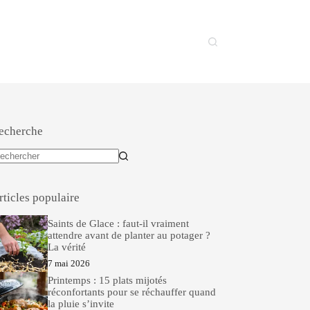
echerche
ucun
sultat
rticles populaire
Saints de Glace : faut-il vraiment
attendre avant de planter au potager ?
La vérité
7 mai 2026
Printemps : 15 plats mijotés
réconfortants pour se réchauffer quand
la pluie s’invite