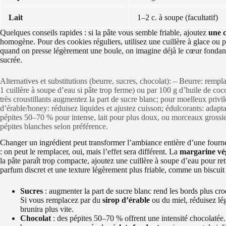
Lait
1–2 c. à soupe (facultatif)
Quelques conseils rapides : si la pâte vous semble friable, ajoutez
une c
homogène. Pour des cookies réguliers, utilisez une cuillère à glace ou 
quand on presse légèrement une boule, on imagine déjà le cœur fondan
sucrée.
Alternatives et substitutions (beurre, sucres, chocolat): – Beurre: rem
1 cuillère à soupe d’eau si pâte trop ferme) ou par 100 g d’huile de coc
très croustillants augmentez la part de sucre blanc; pour moelleux priv
d’érable/honey: réduisez liquides et ajustez cuisson; édulcorants: adaptat
pépites 50–70 % pour intense, lait pour plus doux, ou morceaux grossier
pépites blanches selon préférence.
Changer un ingrédient peut transformer l’ambiance entière d’une four
: on peut le remplacer, oui, mais l’effet sera différent. La
margarine vé
la pâte paraît trop compacte, ajoutez une cuillère à soupe d’eau pour re
parfum discret et une texture légèrement plus friable, comme un biscuit 
Sucres
: augmenter la part de sucre blanc rend les bords plus cro
Si vous remplacez par du
sirop d’érable
ou du miel, réduisez légè
brunira plus vite.
Chocolat
: des pépites 50–70 % offrent une intensité chocolatée.