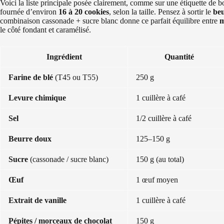
Voici la liste principale posée clairement, comme sur une étiquette de 
fournée d’environ
16 à 20 cookies
, selon la taille. Pensez à sortir le
be
combinaison cassonade + sucre blanc donne ce parfait équilibre entre
m
le côté fondant et caramélisé.
Ingrédient
Quantité
Farine de blé
(T45 ou T55)
250 g
Levure chimique
1 cuillère à café
Sel
1/2 cuillère à café
Beurre doux
125–150 g
Sucre
(cassonade / sucre blanc)
150 g (au total)
Œuf
1 œuf moyen
Extrait de vanille
1 cuillère à café
Pépites / morceaux de chocolat
150 g