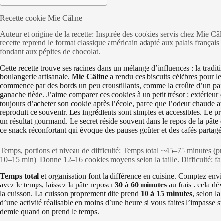
Recette cookie Mie Câline
Auteur et origine de la recette: Inspirée des cookies servis chez Mie Câl
recette reprend le format classique américain adapté aux palais français
fondant aux pépites de chocolat.
Cette recette trouve ses racines dans un mélange d’influences : la tradi
boulangerie artisanale.
Mie Câline
a rendu ces biscuits célèbres pour l
commence par des bords un peu croustillants, comme la croûte d’un pai
ganache tiède. J’aime comparer ces cookies à un petit trésor : extérieur 
toujours d’acheter son cookie après l’école, parce que l’odeur chaude 
reproduit ce souvenir. Les ingrédients sont simples et accessibles. Le 
un résultat gourmand. Le secret réside souvent dans le repos de la pâte 
ce snack réconfortant qui évoque des pauses goûter et des cafés partagé
Temps, portions et niveau de difficulté: Temps total ~45–75 minutes (
10–15 min). Donne 12–16 cookies moyens selon la taille. Difficulté: fa
Temps total
et organisation font la différence en cuisine. Comptez en
avez le temps, laissez la pâte reposer
30 à 60 minutes
au frais : cela dé
la cuisson. La cuisson proprement dite prend
10 à 15 minutes
, selon la
d’une activité réalisable en moins d’une heure si vous faites l’impasse
demie quand on prend le temps.