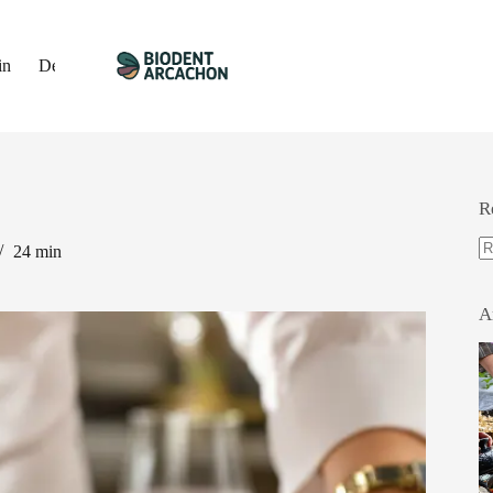
in
Décoration
Travaux
Immobilier
Gastronomie
R
24 min
A
ré
A