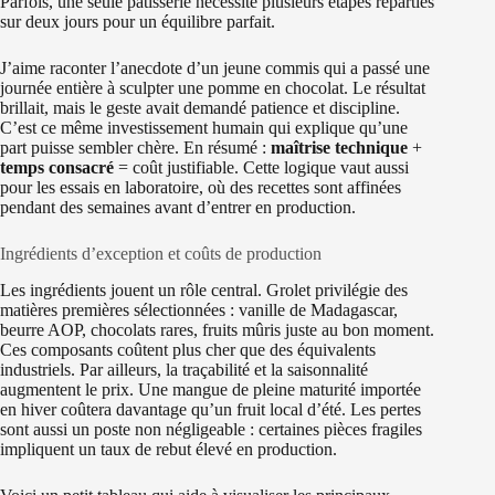
Parfois, une seule pâtisserie nécessite plusieurs étapes réparties
sur deux jours pour un équilibre parfait.
J’aime raconter l’anecdote d’un jeune commis qui a passé une
journée entière à sculpter une pomme en chocolat. Le résultat
brillait, mais le geste avait demandé patience et discipline.
C’est ce même investissement humain qui explique qu’une
part puisse sembler chère. En résumé :
maîtrise technique
+
temps consacré
= coût justifiable. Cette logique vaut aussi
pour les essais en laboratoire, où des recettes sont affinées
pendant des semaines avant d’entrer en production.
Ingrédients d’exception et coûts de production
Les ingrédients jouent un rôle central. Grolet privilégie des
matières premières sélectionnées : vanille de Madagascar,
beurre AOP, chocolats rares, fruits mûris juste au bon moment.
Ces composants coûtent plus cher que des équivalents
industriels. Par ailleurs, la traçabilité et la saisonnalité
augmentent le prix. Une mangue de pleine maturité importée
en hiver coûtera davantage qu’un fruit local d’été. Les pertes
sont aussi un poste non négligeable : certaines pièces fragiles
impliquent un taux de rebut élevé en production.