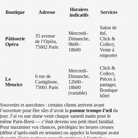
Horaires
Boutique
Adresse
Services
indicatifs
Salon de
Mercredi–
thé,
35 avenue
Pâtisserie
Dimanche,
Click &
de l’Opéra,
Opéra
9h00–
Collect,
75002 Paris
18h00
Vente à
emporter
Click &
Mercredi–
Collect,
6 rue de
Dimanche,
Le
Pièces à
Castiglione,
12h00–
Meurice
partager,
75001 Paris
18h00
Boutique
(variable)
hôtel
Souvenirs et anecdotes : certains clients arrivent avant
l’ouverture pour être sûrs d’avoir la
pomme trompe-l’œil
du
jour. J’ai vu une dame venir chaque samedi matin pour le
même Paris‑Brest — c’était devenu son petit rituel familial.
Pour maximiser vos chances, privilégiez les heures creuses
(début d’après‑midi en semaine) ou appelez la boutique avant