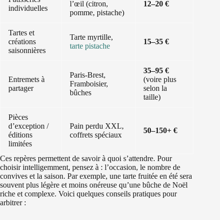
l’œil (citron,
12–20 €
individuelles
pomme, pistache)
Tartes et
Tarte myrtille,
créations
15–35 €
tarte pistache
saisonnières
35–95 €
Paris-Brest,
Entremets à
(voire plus
Framboisier,
partager
selon la
bûches
taille)
Pièces
d’exception /
Pain perdu XXL,
50–150+ €
éditions
coffrets spéciaux
limitées
Ces repères permettent de savoir à quoi s’attendre. Pour
choisir intelligemment, pensez à : l’occasion, le nombre de
convives et la saison. Par exemple, une tarte fruitée en été sera
souvent plus légère et moins onéreuse qu’une bûche de Noël
riche et complexe. Voici quelques conseils pratiques pour
arbitrer :