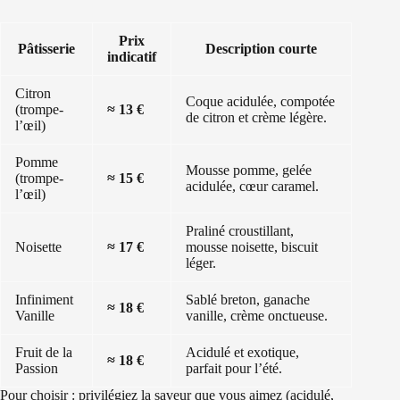
Prix
Pâtisserie
Description courte
indicatif
Citron
Coque acidulée, compotée
(trompe-
≈ 13 €
de citron et crème légère.
l’œil)
Pomme
Mousse pomme, gelée
(trompe-
≈ 15 €
acidulée, cœur caramel.
l’œil)
Praliné croustillant,
Noisette
≈ 17 €
mousse noisette, biscuit
léger.
Infiniment
Sablé breton, ganache
≈ 18 €
Vanille
vanille, crème onctueuse.
Fruit de la
Acidulé et exotique,
≈ 18 €
Passion
parfait pour l’été.
Pour choisir : privilégiez la saveur que vous aimez (acidulé,