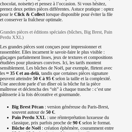
chocolat, noisette) et pensez à l’occasion. Si vous hésitez,
prenez deux petites pièces différentes. Astuce pratique : optez
pour le
Click & Collect
lorsque disponible pour éviter la file
et conserver la fraîcheur optimale.
Grandes pièces et éditions spéciales (bûches, Big Brest, Pain
Perdu XXL)
Les grandes pièces sont conçues pour impressionner et
rassembler. Elles incarnent le savoir-faire le plus visible :
glaçages parfaitement lisses, jeux de textures et compositions
étudiées pour plusieurs convives. Ici, les tarifs montent
sensiblement. Les bûches de Noël, par exemple, flirtent avec
les
≈ 35 € et au-delà
, tandis que certaines pièces signature
peuvent atteindre
50 € à 95 €
selon la taille et la complexité.
Une anecdote parle d’un dîner où la bûche fut la pièce
maîtresse et déclencha des “oh” à chaque tranche : c’est une
pâtisserie à la fois décorative et gourmande.
Big Brest Pécan
: version généreuse du Paris-Brest,
souvent autour de
50 €
.
Pain Perdu XXL
: une réinterprétation luxueuse du
classique, prix parfois proche de
90 €
selon le format.
Bûche de Noël
: création éphémère, couramment entre