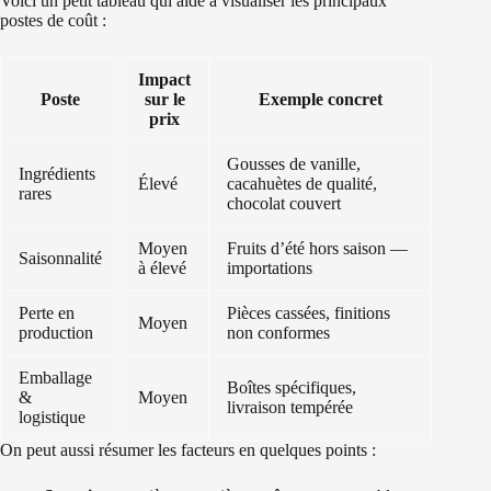
Voici un petit tableau qui aide à visualiser les principaux
postes de coût :
Impact
Poste
sur le
Exemple concret
prix
Gousses de vanille,
Ingrédients
Élevé
cacahuètes de qualité,
rares
chocolat couvert
Moyen
Fruits d’été hors saison —
Saisonnalité
à élevé
importations
Perte en
Pièces cassées, finitions
Moyen
production
non conformes
Emballage
Boîtes spécifiques,
&
Moyen
livraison tempérée
logistique
On peut aussi résumer les facteurs en quelques points :