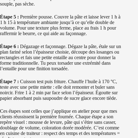
souple, pas sèche.
Étape 5 :
Première pousse. Couvre la pâte et laisse lever 1 h à
1 h 15 à température ambiante jusqu’à ce qu’elle double de
volume. Pour une texture plus ferme, place au frais 1 h pour
raffermir le beurre, ce qui aide au façonnage.
Étape 6 :
Dégazage et façonnage. Dégaze la pâte, étale sur un
plan fariné selon l’épaisseur choisie, découpe des losanges ou
rectangles et fais une petite entaille au centre pour donner la
forme traditionnelle. Tu peux torsader une extrémité dans
l’entaille pour une finition torsadée.
Étape 7 :
Cuisson test puis friture. Chauffe l’huile à 170 °C,
teste avec une petite miette : elle doit remonter et buler sans
noircir. Frire 1 à 2 min par face selon l’épaisseur. Égoutte sur
papier absorbant puis saupoudre de sucre glace encore tiède.
Ces étapes sont celles que j’applique en atelier pour que mes
clients réussissent la première fournée. Chaque étape a son
repère visuel : mousse de levure, pâte qui s’étire sans casser,
doublage de volume, coloration dorée modérée. C’est comme
en cuisine de traiteur : respect des temps et des températures =