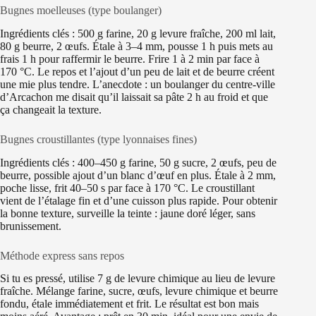
Bugnes moelleuses (type boulanger)
Ingrédients clés : 500 g farine, 20 g levure fraîche, 200 ml lait,
80 g beurre, 2 œufs. Étale à 3–4 mm, pousse 1 h puis mets au
frais 1 h pour raffermir le beurre. Frire 1 à 2 min par face à
170 °C. Le repos et l’ajout d’un peu de lait et de beurre créent
une mie plus tendre. L’anecdote : un boulanger du centre-ville
d’Arcachon me disait qu’il laissait sa pâte 2 h au froid et que
ça changeait la texture.
Bugnes croustillantes (type lyonnaises fines)
Ingrédients clés : 400–450 g farine, 50 g sucre, 2 œufs, peu de
beurre, possible ajout d’un blanc d’œuf en plus. Étale à 2 mm,
poche lisse, frit 40–50 s par face à 170 °C. Le croustillant
vient de l’étalage fin et d’une cuisson plus rapide. Pour obtenir
la bonne texture, surveille la teinte : jaune doré léger, sans
brunissement.
Méthode express sans repos
Si tu es pressé, utilise 7 g de levure chimique au lieu de levure
fraîche. Mélange farine, sucre, œufs, levure chimique et beurre
fondu, étale immédiatement et frit. Le résultat est bon mais