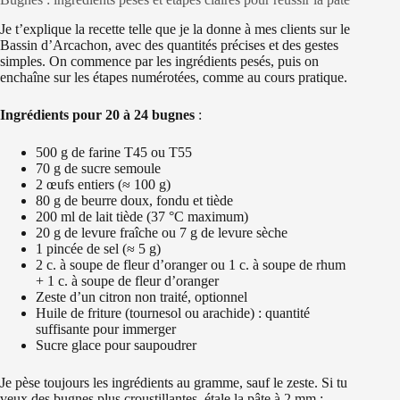
Je t’explique la recette telle que je la donne à mes clients sur le
Bassin d’Arcachon, avec des quantités précises et des gestes
simples. On commence par les ingrédients pesés, puis on
enchaîne sur les étapes numérotées, comme au cours pratique.
Ingrédients pour 20 à 24 bugnes
:
500 g de farine T45 ou T55
70 g de sucre semoule
2 œufs entiers (≈ 100 g)
80 g de beurre doux, fondu et tiède
200 ml de lait tiède (37 °C maximum)
20 g de levure fraîche ou 7 g de levure sèche
1 pincée de sel (≈ 5 g)
2 c. à soupe de fleur d’oranger ou 1 c. à soupe de rhum
+ 1 c. à soupe de fleur d’oranger
Zeste d’un citron non traité, optionnel
Huile de friture (tournesol ou arachide) : quantité
suffisante pour immerger
Sucre glace pour saupoudrer
Je pèse toujours les ingrédients au gramme, sauf le zeste. Si tu
veux des bugnes plus croustillantes, étale la pâte à 2 mm ;