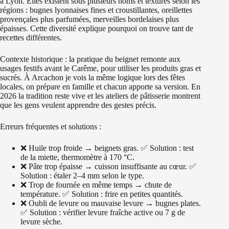
à Lyon. Elles existent sous plusieurs noms et textures selon les
régions : bugnes lyonnaises fines et croustillantes, oreillettes
provençales plus parfumées, merveilles bordelaises plus
épaisses. Cette diversité explique pourquoi on trouve tant de
recettes différentes.
Contexte historique : la pratique du beignet remonte aux
usages festifs avant le Carême, pour utiliser les produits gras et
sucrés. À Arcachon je vois la même logique lors des fêtes
locales, on prépare en famille et chacun apporte sa version. En
2026 la tradition reste vive et les ateliers de pâtisserie montrent
que les gens veulent apprendre des gestes précis.
Erreurs fréquentes et solutions :
❌ Huile trop froide → beignets gras. ✅ Solution : test
de la miette, thermomètre à 170 °C.
❌ Pâte trop épaisse → cuisson insuffisante au cœur. ✅
Solution : étaler 2–4 mm selon le type.
❌ Trop de fournée en même temps → chute de
température. ✅ Solution : frire en petites quantités.
❌ Oubli de levure ou mauvaise levure → bugnes plates.
✅ Solution : vérifier levure fraîche active ou 7 g de
levure sèche.