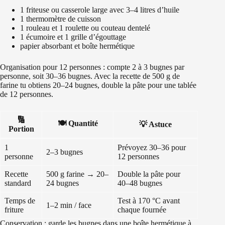
1 friteuse ou casserole large avec 3–4 litres d’huile
1 thermomètre de cuisson
1 rouleau et 1 roulette ou couteau dentelé
1 écumoire et 1 grille d’égouttage
papier absorbant et boîte hermétique
Organisation pour 12 personnes : compte 2 à 3 bugnes par
personne, soit 30–36 bugnes. Avec la recette de 500 g de
farine tu obtiens 20–24 bugnes, double la pâte pour une tablée
de 12 personnes.
🔢
🍽️ Quantité
💡 Astuce
Portion
1
Prévoyez 30–36 pour
2–3 bugnes
personne
12 personnes
Recette
500 g farine → 20–
Double la pâte pour
standard
24 bugnes
40–48 bugnes
Temps de
Test à 170 °C avant
1–2 min / face
friture
chaque fournée
Conservation : garde les bugnes dans une boîte hermétique à