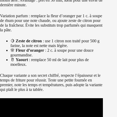
moins aéré. Avantage : prêt en 30 min, idéal pour une envie de
dernière minute.
Variation parfum : remplace la fleur d’oranger par 1 c. à soupe
de rhum pour une note chaude, ou ajoute zeste de citron pour
de la fraîcheur. Évite les substituts trop parfumés qui masquent
la pâte.
🍋
Zeste de citron
: use 1 citron non traité pour 500 g
farine, la note est nette mais légère.
🌸
Fleur d’oranger
: 2 c. à soupe pour une douce
gourmandise.
🥛
Yaourt
: remplace 50 ml de lait pour plus de
moelleux.
Chaque variante a son secret chiffré, respecte l’épaisseur et le
temps de friture pour réussir. Teste une petite fournée en
premier, note les temps et températures, puis adopte la variante
qui plaît le plus à ta tablée.