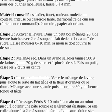
pour des bugnes moelleuses, laisse 3 à 4 mm.
Matériel conseillé
: saladier, fouet, rouleau, roulette ou
couteau, friteuse ou casserole large, thermomètre de cuisson
(fortement recommandé), écumoire, papier absorbant.
Étape 1 :
Activer la levure. Dans un petit bol mélange 20 g de
levure fraîche avec 2 c. à soupe de lait tiède et 1 c. à café de
sucre. Laisse mousser 8–10 min, la mousse doit couvrir le
dessus.
Étape 2 :
Mélange sec. Dans un grand saladier tamise 500 g
de farine, ajoute 70 g de sucre et 1 pincée de sel. Fais un puits,
casse les 2 œufs au centre.
Étape 3 :
Incorporation liquide. Verse le mélange de levure,
puis ajoute le reste du lait tiède et la fleur d’oranger ou le
rhum. Mélange avec une spatule puis incorpore 80 g de beurre
fondu et tiède.
Étape 4 :
Pétrissage. Pétris 8–10 min à la main ou au robot
jusqu’à obtenir une pâte souple et légèrement élastique. Si elle
colle, ajoute 1 à 2 c. à soupe de farine. La texture doit rester