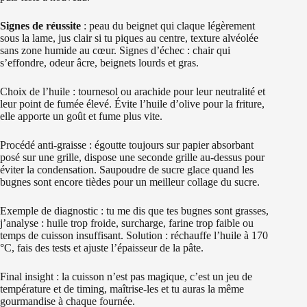
Signes de réussite
: peau du beignet qui claque légèrement
sous la lame, jus clair si tu piques au centre, texture alvéolée
sans zone humide au cœur. Signes d’échec : chair qui
s’effondre, odeur âcre, beignets lourds et gras.
Choix de l’huile : tournesol ou arachide pour leur neutralité et
leur point de fumée élevé. Évite l’huile d’olive pour la friture,
elle apporte un goût et fume plus vite.
Procédé anti-graisse : égoutte toujours sur papier absorbant
posé sur une grille, dispose une seconde grille au-dessus pour
éviter la condensation. Saupoudre de sucre glace quand les
bugnes sont encore tièdes pour un meilleur collage du sucre.
Exemple de diagnostic : tu me dis que tes bugnes sont grasses,
j’analyse : huile trop froide, surcharge, farine trop faible ou
temps de cuisson insuffisant. Solution : réchauffe l’huile à 170
°C, fais des tests et ajuste l’épaisseur de la pâte.
Final insight : la cuisson n’est pas magique, c’est un jeu de
température et de timing, maîtrise-les et tu auras la même
gourmandise à chaque fournée.