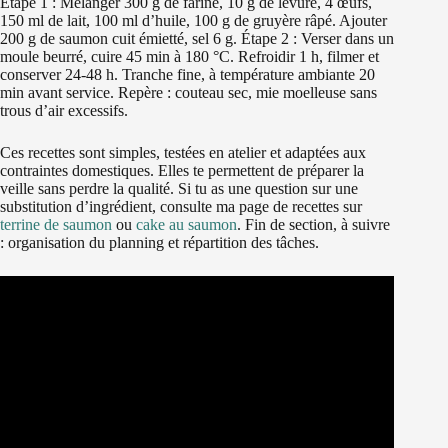
Étape 1 : Mélanger 300 g de farine, 10 g de levure, 4 œufs,
150 ml de lait, 100 ml d’huile, 100 g de gruyère râpé. Ajouter
200 g de saumon cuit émietté, sel 6 g. Étape 2 : Verser dans un
moule beurré, cuire 45 min à 180 °C. Refroidir 1 h, filmer et
conserver 24-48 h. Tranche fine, à température ambiante 20
min avant service. Repère : couteau sec, mie moelleuse sans
trous d’air excessifs.
Ces recettes sont simples, testées en atelier et adaptées aux
contraintes domestiques. Elles te permettent de préparer la
veille sans perdre la qualité. Si tu as une question sur une
substitution d’ingrédient, consulte ma page de recettes sur
terrine de saumon
ou
cake au saumon
. Fin de section, à suivre
: organisation du planning et répartition des tâches.