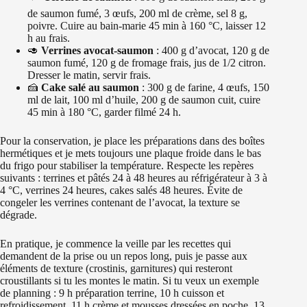
de saumon fumé, 3 œufs, 200 ml de crème, sel 8 g,
poivre. Cuire au bain-marie 45 min à 160 °C, laisser 12
h au frais.
🥑
Verrines avocat-saumon
: 400 g d’avocat, 120 g de
saumon fumé, 120 g de fromage frais, jus de 1/2 citron.
Dresser le matin, servir frais.
🍰
Cake salé au saumon
: 300 g de farine, 4 œufs, 150
ml de lait, 100 ml d’huile, 200 g de saumon cuit, cuire
45 min à 180 °C, garder filmé 24 h.
Pour la conservation, je place les préparations dans des boîtes
hermétiques et je mets toujours une plaque froide dans le bas
du frigo pour stabiliser la température. Respecte les repères
suivants : terrines et pâtés 24 à 48 heures au réfrigérateur à 3 à
4 °C, verrines 24 heures, cakes salés 48 heures. Évite de
congeler les verrines contenant de l’avocat, la texture se
dégrade.
En pratique, je commence la veille par les recettes qui
demandent de la prise ou un repos long, puis je passe aux
éléments de texture (crostinis, garnitures) qui resteront
croustillants si tu les montes le matin. Si tu veux un exemple
de planning : 9 h préparation terrine, 10 h cuisson et
refroidissement, 11 h crème et mousses dressées en poche, 13