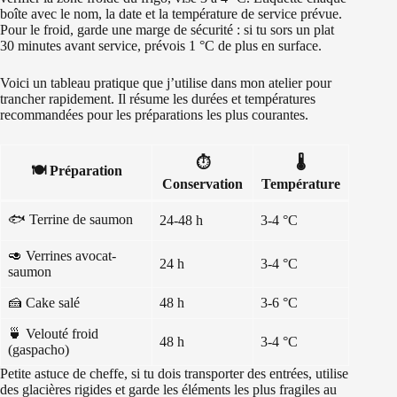
boîte avec le nom, la date et la température de service prévue.
Pour le froid, garde une marge de sécurité : si tu sors un plat
30 minutes avant service, prévois 1 °C de plus en surface.
Voici un tableau pratique que j’utilise dans mon atelier pour
trancher rapidement. Il résume les durées et températures
recommandées pour les préparations les plus courantes.
⏱️
🌡️
🍽️
Préparation
Conservation
Température
🐟 Terrine de saumon
24-48 h
3-4 °C
🥑 Verrines avocat-
24 h
3-4 °C
saumon
🍰 Cake salé
48 h
3-6 °C
🍵 Velouté froid
48 h
3-4 °C
(gaspacho)
Petite astuce de cheffe, si tu dois transporter des entrées, utilise
des glacières rigides et garde les éléments les plus fragiles au