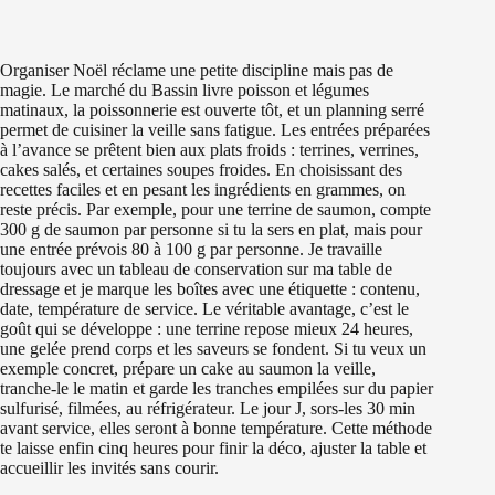
Organiser Noël réclame une petite discipline mais pas de
magie. Le marché du Bassin livre poisson et légumes
matinaux, la poissonnerie est ouverte tôt, et un planning serré
permet de cuisiner la veille sans fatigue. Les entrées préparées
à l’avance se prêtent bien aux plats froids : terrines, verrines,
cakes salés, et certaines soupes froides. En choisissant des
recettes faciles et en pesant les ingrédients en grammes, on
reste précis. Par exemple, pour une terrine de saumon, compte
300 g de saumon par personne si tu la sers en plat, mais pour
une entrée prévois 80 à 100 g par personne. Je travaille
toujours avec un tableau de conservation sur ma table de
dressage et je marque les boîtes avec une étiquette : contenu,
date, température de service. Le véritable avantage, c’est le
goût qui se développe : une terrine repose mieux 24 heures,
une gelée prend corps et les saveurs se fondent. Si tu veux un
exemple concret, prépare un cake au saumon la veille,
tranche-le le matin et garde les tranches empilées sur du papier
sulfurisé, filmées, au réfrigérateur. Le jour J, sors-les 30 min
avant service, elles seront à bonne température. Cette méthode
te laisse enfin cinq heures pour finir la déco, ajuster la table et
accueillir les invités sans courir.