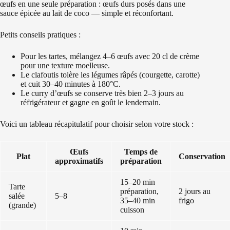
œufs en une seule préparation : œufs durs posés dans une
sauce épicée au lait de coco — simple et réconfortant.
Petits conseils pratiques :
Pour les tartes, mélangez 4–6 œufs avec 20 cl de crème
pour une texture moelleuse.
Le clafoutis tolère les légumes râpés (courgette, carotte)
et cuit 30–40 minutes à 180°C.
Le curry d’œufs se conserve très bien 2–3 jours au
réfrigérateur et gagne en goût le lendemain.
Voici un tableau récapitulatif pour choisir selon votre stock :
Œufs
Temps de
Plat
Conservation
approximatifs
préparation
15–20 min
Tarte
préparation,
2 jours au
salée
5–8
35–40 min
frigo
(grande)
cuisson