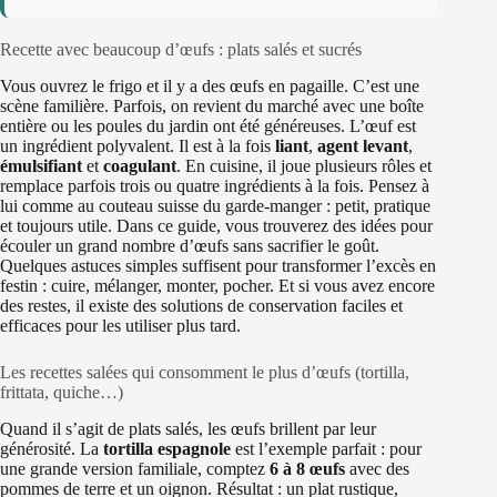
Recette avec beaucoup d’œufs : plats salés et sucrés
Vous ouvrez le frigo et il y a des œufs en pagaille. C’est une
scène familière. Parfois, on revient du marché avec une boîte
entière ou les poules du jardin ont été généreuses. L’œuf est
un ingrédient polyvalent. Il est à la fois
liant
,
agent levant
,
émulsifiant
et
coagulant
. En cuisine, il joue plusieurs rôles et
remplace parfois trois ou quatre ingrédients à la fois. Pensez à
lui comme au couteau suisse du garde-manger : petit, pratique
et toujours utile. Dans ce guide, vous trouverez des idées pour
écouler un grand nombre d’œufs sans sacrifier le goût.
Quelques astuces simples suffisent pour transformer l’excès en
festin : cuire, mélanger, monter, pocher. Et si vous avez encore
des restes, il existe des solutions de conservation faciles et
efficaces pour les utiliser plus tard.
Les recettes salées qui consomment le plus d’œufs (tortilla,
frittata, quiche…)
Quand il s’agit de plats salés, les œufs brillent par leur
générosité. La
tortilla espagnole
est l’exemple parfait : pour
une grande version familiale, comptez
6 à 8 œufs
avec des
pommes de terre et un oignon. Résultat : un plat rustique,