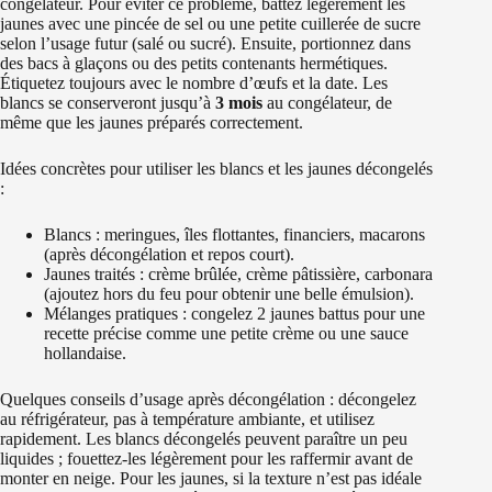
congélateur. Pour éviter ce problème, battez légèrement les
jaunes avec une pincée de sel ou une petite cuillerée de sucre
selon l’usage futur (salé ou sucré). Ensuite, portionnez dans
des bacs à glaçons ou des petits contenants hermétiques.
Étiquetez toujours avec le nombre d’œufs et la date. Les
blancs se conserveront jusqu’à
3 mois
au congélateur, de
même que les jaunes préparés correctement.
Idées concrètes pour utiliser les blancs et les jaunes décongelés
:
Blancs : meringues, îles flottantes, financiers, macarons
(après décongélation et repos court).
Jaunes traités : crème brûlée, crème pâtissière, carbonara
(ajoutez hors du feu pour obtenir une belle émulsion).
Mélanges pratiques : congelez 2 jaunes battus pour une
recette précise comme une petite crème ou une sauce
hollandaise.
Quelques conseils d’usage après décongélation : décongelez
au réfrigérateur, pas à température ambiante, et utilisez
rapidement. Les blancs décongelés peuvent paraître un peu
liquides ; fouettez-les légèrement pour les raffermir avant de
monter en neige. Pour les jaunes, si la texture n’est pas idéale