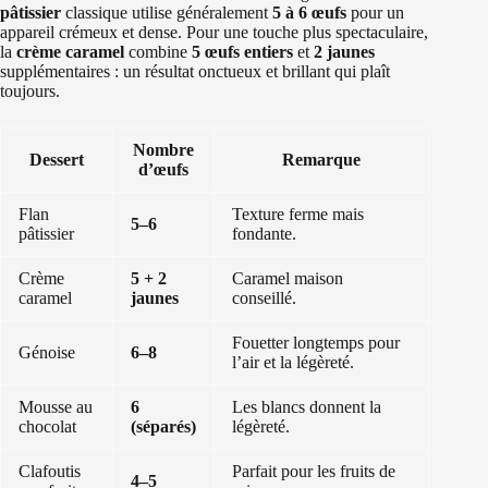
pâtissier
classique utilise généralement
5 à 6 œufs
pour un
appareil crémeux et dense. Pour une touche plus spectaculaire,
la
crème caramel
combine
5 œufs entiers
et
2 jaunes
supplémentaires : un résultat onctueux et brillant qui plaît
toujours.
Nombre
Dessert
Remarque
d’œufs
Flan
Texture ferme mais
5–6
pâtissier
fondante.
Crème
5 + 2
Caramel maison
caramel
jaunes
conseillé.
Fouetter longtemps pour
Génoise
6–8
l’air et la légèreté.
Mousse au
6
Les blancs donnent la
chocolat
(séparés)
légèreté.
Clafoutis
Parfait pour les fruits de
4–5