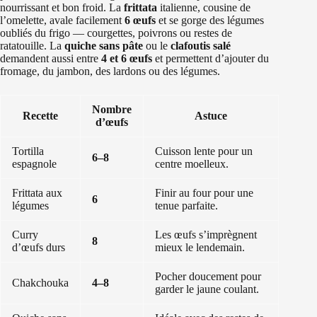
nourrissant et bon froid. La
frittata
italienne, cousine de
l’omelette, avale facilement
6 œufs
et se gorge des légumes
oubliés du frigo — courgettes, poivrons ou restes de
ratatouille. La
quiche sans pâte
ou le
clafoutis salé
demandent aussi entre
4 et 6 œufs
et permettent d’ajouter du
fromage, du jambon, des lardons ou des légumes.
Nombre
Recette
Astuce
d’œufs
Tortilla
Cuisson lente pour un
6–8
espagnole
centre moelleux.
Frittata aux
Finir au four pour une
6
légumes
tenue parfaite.
Curry
Les œufs s’imprègnent
8
d’œufs durs
mieux le lendemain.
Pocher doucement pour
Chakchouka
4–8
garder le jaune coulant.