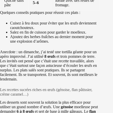
Quiche sans
Idéale avec des restes de
5–6
pâte
fromage.
Quelques conseils pratiques pour réussir ces plats :
Cuisez à feu doux pour éviter que les œufs deviennent
caoutchouteux.
Salez en fin de cuisson pour garder le moelleux.
Ajoutez des herbes fraîches au dernier moment pour
une explosion d’arômes.
Anecdote : un dimanche, j’ai testé une tortilla géante pour un
apéro improvisé. J’ai utilisé
8 œufs
et trois pommes de terre.
Les invités ont pensé que c’était une recette travaillée, alors
que c’était surtout une façon astucieuse d’écouler les œufs en
surplus. Les plats salés sont pratiques. Ils se partagent
facilement. Ils se transportent. Et souvent, ils sont meilleurs le
lendemain.
Les recettes sucrées riches en œufs (génoise, flan pâtissier,
crème caramel…)
Les desserts sont souvent la solution la plus efficace pour
utiliser un grand nombre d’œufs. Une
génoise
moelleuse peut
demander
6 à 8 œufs
et sert de base à mille gâteaux. Le
flan