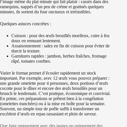
l’image même du plat minute qui fait plaisir : cassés dans des
ramequins, nappés d’un peu de crème et gratinés quelques
minutes, ils sortent du four onctueux et irrésistibles.
Quelques astuces concrètes :
Cuisson : pour des œufs brouillés moelleux, cuire à feu
doux en remuant lentement.
Assaisonnement : salez en fin de cuisson pour éviter de
durcir la texture.
Garnitures rapides : jambon, herbes fraîches, fromage
râpé, tomates confites.
Varier le format permet d’écouler rapidement un stock
important. Par exemple, avec 12 œufs vous pouvez préparer :
une grande omelette pour 4 personnes, deux portions d’œufs
cocotte pour le dîner et encore des œufs brouillés pour un
brunch le lendemain. C’est pratique, économique et convivial.
En prime, ces préparations se prêtent bien à la congélation
(omelettes tranchées) ou à la mise en boîte pour la semaine.
Souvent, un simple tour de poêle suffit à transformer un
excédent d’œufs en repas rassasiant et plein de saveur.
Que faire uniquement avec des jaunes ou uniquement des