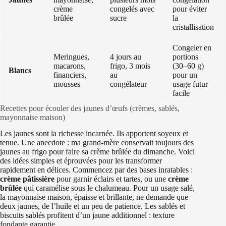
crème
congelés avec
pour éviter
brûlée
sucre
la
cristallisation
Congeler en
Meringues,
4 jours au
portions
macarons,
frigo, 3 mois
(30–60 g)
Blancs
financiers,
au
pour un
mousses
congélateur
usage futur
facile
Recettes pour écouler des jaunes d’œufs (crèmes, sablés,
mayonnaise maison)
Les jaunes sont la richesse incarnée. Ils apportent soyeux et
tenue. Une anecdote : ma grand-mère conservait toujours des
jaunes au frigo pour faire sa crème brûlée du dimanche. Voici
des idées simples et éprouvées pour les transformer
rapidement en délices. Commencez par des bases inratables :
crème pâtissière
pour garnir éclairs et tartes, ou une
crème
brûlée
qui caramélise sous le chalumeau. Pour un usage salé,
la mayonnaise maison, épaisse et brillante, ne demande que
deux jaunes, de l’huile et un peu de patience. Les sablés et
biscuits sablés profitent d’un jaune additionnel : texture
fondante garantie.