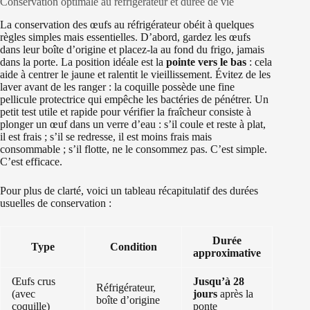
Conservation optimale au réfrigérateur et durée de vie
La conservation des œufs au réfrigérateur obéit à quelques
règles simples mais essentielles. D’abord, gardez les œufs
dans leur boîte d’origine et placez-la au fond du frigo, jamais
dans la porte. La position idéale est la
pointe vers le bas
: cela
aide à centrer le jaune et ralentit le vieillissement. Évitez de les
laver avant de les ranger : la coquille possède une fine
pellicule protectrice qui empêche les bactéries de pénétrer. Un
petit test utile et rapide pour vérifier la fraîcheur consiste à
plonger un œuf dans un verre d’eau : s’il coule et reste à plat,
il est frais ; s’il se redresse, il est moins frais mais
consommable ; s’il flotte, ne le consommez pas. C’est simple.
C’est efficace.
Pour plus de clarté, voici un tableau récapitulatif des durées
usuelles de conservation :
Durée
Type
Condition
approximative
Œufs crus
Jusqu’à 28
Réfrigérateur,
(avec
jours
après la
boîte d’origine
coquille)
ponte