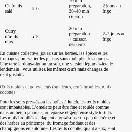
10 min
Clafoutis
préparation,
2 jours au
4–6
salé
30–40 min
frigo
cuisson
20 min
Curry
préparation
2–3 jours au
d’œufs
6–8
+ cuisson
frigo
durs
des œufs
En cuisine collective, jouez sur les herbes, les épices et les
fromages pour varier les plaisirs sans multiplier les courses.
Une tarte lardons‑oignon un soir, une version légumes‑feta le
lendemain : vous utilisez les mêmes œufs mais changez de
récit gustatif.
Œufs rapides et polyvalents (omelettes, œufs brouillés, œufs
cocotte)
Pour les soirs pressés ou les boîtes à lunch, les œufs rapides
sont imbattables. L’omelette peut être fine et roulée comme
dans un bento japonais, ou épaisse et généreuse style tortilla.
Les œufs brouillés s’adaptent aux saisons : un peu de crème et
des herbes au printemps, du fromage fondant et des
champignons en automne. Les œufs cocotte, quant à eux, sont