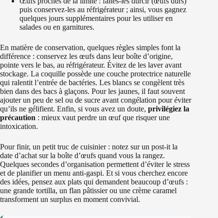
Œufs proches de la limite : faites-les durcir (œufs durs)
puis conservez-les au réfrigérateur ; ainsi, vous gagnez
quelques jours supplémentaires pour les utiliser en
salades ou en garnitures.
En matière de conservation, quelques règles simples font la
différence : conservez les œufs dans leur boîte d’origine,
pointe vers le bas, au réfrigérateur. Évitez de les laver avant
stockage. La coquille possède une couche protectrice naturelle
qui ralentit l’entrée de bactéries. Les blancs se congèlent très
bien dans des bacs à glaçons. Pour les jaunes, il faut souvent
ajouter un peu de sel ou de sucre avant congélation pour éviter
qu’ils ne gélifient. Enfin, si vous avez un doute,
privilégiez la
précaution
: mieux vaut perdre un œuf que risquer une
intoxication.
Pour finir, un petit truc de cuisinier : notez sur un post-it la
date d’achat sur la boîte d’œufs quand vous la rangez.
Quelques secondes d’organisation permettent d’éviter le stress
et de planifier un menu anti-gaspi. Et si vous cherchez encore
des idées, pensez aux plats qui demandent beaucoup d’œufs :
une grande tortilla, un flan pâtissier ou une crème caramel
transforment un surplus en moment convivial.