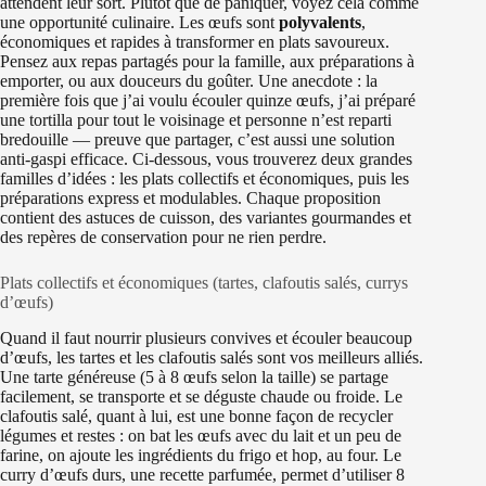
attendent leur sort. Plutôt que de paniquer, voyez cela comme
une opportunité culinaire. Les œufs sont
polyvalents
,
économiques et rapides à transformer en plats savoureux.
Pensez aux repas partagés pour la famille, aux préparations à
emporter, ou aux douceurs du goûter. Une anecdote : la
première fois que j’ai voulu écouler quinze œufs, j’ai préparé
une tortilla pour tout le voisinage et personne n’est reparti
bredouille — preuve que partager, c’est aussi une solution
anti-gaspi efficace. Ci‑dessous, vous trouverez deux grandes
familles d’idées : les plats collectifs et économiques, puis les
préparations express et modulables. Chaque proposition
contient des astuces de cuisson, des variantes gourmandes et
des repères de conservation pour ne rien perdre.
Plats collectifs et économiques (tartes, clafoutis salés, currys
d’œufs)
Quand il faut nourrir plusieurs convives et écouler beaucoup
d’œufs, les tartes et les clafoutis salés sont vos meilleurs alliés.
Une tarte généreuse (5 à 8 œufs selon la taille) se partage
facilement, se transporte et se déguste chaude ou froide. Le
clafoutis salé, quant à lui, est une bonne façon de recycler
légumes et restes : on bat les œufs avec du lait et un peu de
farine, on ajoute les ingrédients du frigo et hop, au four. Le
curry d’œufs durs, une recette parfumée, permet d’utiliser 8