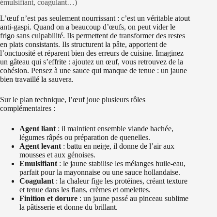
émulsifiant, coagulant…)
L’œuf n’est pas seulement nourrissant : c’est un véritable atout
anti-gaspi. Quand on a beaucoup d’œufs, on peut vider le
frigo sans culpabilité. Ils permettent de transformer des restes
en plats consistants. Ils structurent la pâte, apportent de
l’onctuosité et réparent bien des erreurs de cuisine. Imaginez
un gâteau qui s’effrite : ajoutez un œuf, vous retrouvez de la
cohésion. Pensez à une sauce qui manque de tenue : un jaune
bien travaillé la sauvera.
Sur le plan technique, l’œuf joue plusieurs rôles
complémentaires :
Agent liant
: il maintient ensemble viande hachée,
légumes râpés ou préparation de quenelles.
Agent levant
: battu en neige, il donne de l’air aux
mousses et aux génoises.
Emulsifiant
: le jaune stabilise les mélanges huile-eau,
parfait pour la mayonnaise ou une sauce hollandaise.
Coagulant
: la chaleur fige les protéines, créant texture
et tenue dans les flans, crèmes et omelettes.
Finition et dorure
: un jaune passé au pinceau sublime
la pâtisserie et donne du brillant.