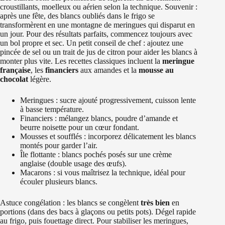
croustillants, moelleux ou aérien selon la technique. Souvenir :
après une fête, des blancs oubliés dans le frigo se
transformèrent en une montagne de meringues qui disparut en
un jour. Pour des résultats parfaits, commencez toujours avec
un bol propre et sec. Un petit conseil de chef : ajoutez une
pincée de sel ou un trait de jus de citron pour aider les blancs à
monter plus vite. Les recettes classiques incluent la
meringue
française
, les
financiers
aux amandes et la
mousse au
chocolat
légère.
Meringues : sucre ajouté progressivement, cuisson lente
à basse température.
Financiers : mélangez blancs, poudre d’amande et
beurre noisette pour un cœur fondant.
Mousses et soufflés : incorporez délicatement les blancs
montés pour garder l’air.
Île flottante : blancs pochés posés sur une crème
anglaise (double usage des œufs).
Macarons : si vous maîtrisez la technique, idéal pour
écouler plusieurs blancs.
Astuce congélation : les blancs se congèlent
très bien
en
portions (dans des bacs à glaçons ou petits pots). Dégel rapide
au frigo, puis fouettage direct. Pour stabiliser les meringues,