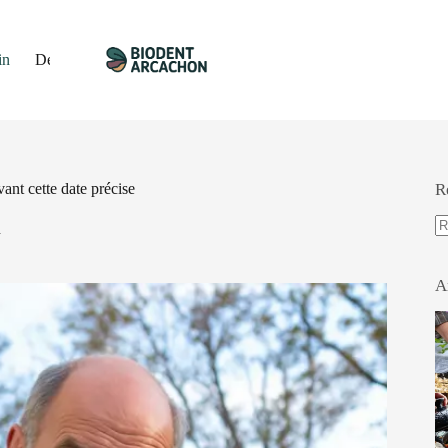
in
Décoration
Travaux
Immobilier
Gastronomie
ant cette date précise
R
n
A
ré
A