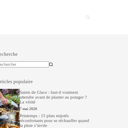
echerche
ucun
sultat
rticles populaire
Saints de Glace : faut-il vraiment
attendre avant de planter au potager ?
La vérité
7 mai 2026
Printemps : 15 plats mijotés
réconfortants pour se réchauffer quand
la pluie s’invite