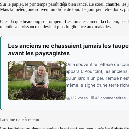
Sur le papier, le printemps paraît déjà bien lancé. Le soleil chauffe, les 
Mais la météo joue souvent un drôle de tour. Le jour peut être doux, pui
C’est là que beaucoup se trompent. Les tomates aiment la chaleur, pas les 
ralentit sa croissance et devient plus fragile face aux maladies.
Les anciens ne chassaient jamais les taupes
avant les paysagistes
On a souvent le réflexe de cour
apparaît. Pourtant, les anciens 
qu’un jardin un peu remué n’est
même le signe d’une terre riche
132 votes
·
43 commentaires
·
La vraie date à retenir
Les jardiniers prudents attendent la mi-mai, souvent après les
Saints de