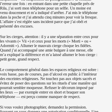
l’erreur une fois : en entrant dans une petite chapelle près de
Rila, j’ai sorti mon téléphone pour un selfie. Un moine est
venu doucement et m’a indiqué d’arrêter. J’ai mis le téléphone
dans la poche et j’ai attendu cinq minutes pour voir la fresque.
L’affaire s’est réglée sans incident parce que j’ai obéi et
présenté des excuses.
Sur les cierges, attention : il y a une séparation entre ceux pour
les vivants (« Vii ») et ceux pour les morts (« Morti » ou «
Adormiti »). Allumer le mauvais cierge choque les fidèles.
Quand j’ai accompagné une amie bulgare à une messe, elle
m’a expliqué la différence et m’a laissé allumer le bon cierge :
petit geste, grand respect.
Le comportement général dans les espaces religieux est sobre :
voix basse, pas de courses, pas d’alcool en public à l’intérieur
des enceintes religieuses. Ne touchez pas aux objets sacrés et
évitez de poser des questions sur les rituels d’une manière qui
pourrait sembler moqueuse. Refuser le décorum imposé par
les lieux — par exemple entrer en short et braquer son
téléphone — est perçu comme manquer de respect.
Si vous voulez photographier, demandez la permission.
Souvent on vous donnera une autorisation conditionnelle. Une