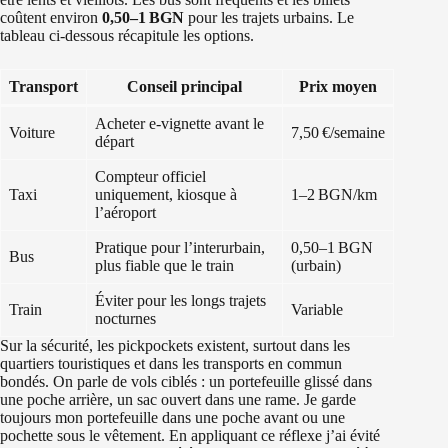
coûtent environ
0,50–1 BGN
pour les trajets urbains. Le
tableau ci‑dessous récapitule les options.
Transport
Conseil principal
Prix moyen
Acheter e‑vignette avant le
Voiture
7,50 €/semaine
départ
Compteur officiel
Taxi
uniquement, kiosque à
1–2 BGN/km
l’aéroport
Pratique pour l’interurbain,
0,50–1 BGN
Bus
plus fiable que le train
(urbain)
Éviter pour les longs trajets
Train
Variable
nocturnes
Sur la sécurité, les pickpockets existent, surtout dans les
quartiers touristiques et dans les transports en commun
bondés. On parle de vols ciblés : un portefeuille glissé dans
une poche arrière, un sac ouvert dans une rame. Je garde
toujours mon portefeuille dans une poche avant ou une
pochette sous le vêtement. En appliquant ce réflexe j’ai évité