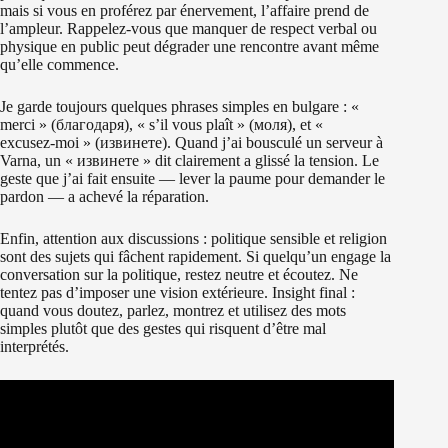
mais si vous en proférez par énervement, l’affaire prend de
l’ampleur. Rappelez‑vous que manquer de respect verbal ou
physique en public peut dégrader une rencontre avant même
qu’elle commence.
Je garde toujours quelques phrases simples en bulgare : «
merci » (благодаря), « s’il vous plaît » (моля), et «
excusez‑moi » (извинете). Quand j’ai bousculé un serveur à
Varna, un « извинете » dit clairement a glissé la tension. Le
geste que j’ai fait ensuite — lever la paume pour demander le
pardon — a achevé la réparation.
Enfin, attention aux discussions : politique sensible et religion
sont des sujets qui fâchent rapidement. Si quelqu’un engage la
conversation sur la politique, restez neutre et écoutez. Ne
tentez pas d’imposer une vision extérieure. Insight final :
quand vous doutez, parlez, montrez et utilisez des mots
simples plutôt que des gestes qui risquent d’être mal
interprétés.