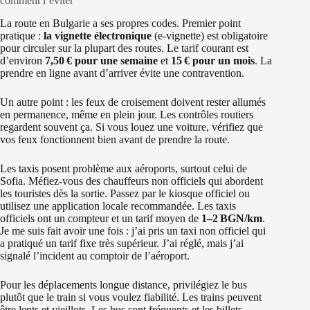
comment l’éviter
La route en Bulgarie a ses propres codes. Premier point
pratique :
la vignette électronique
(e‑vignette) est obligatoire
pour circuler sur la plupart des routes. Le tarif courant est
d’environ
7,50 € pour une semaine
et
15 € pour un mois
. La
prendre en ligne avant d’arriver évite une contravention.
Un autre point : les feux de croisement doivent rester allumés
en permanence, même en plein jour. Les contrôles routiers
regardent souvent ça. Si vous louez une voiture, vérifiez que
vos feux fonctionnent bien avant de prendre la route.
Les taxis posent problème aux aéroports, surtout celui de
Sofia. Méfiez‑vous des chauffeurs non officiels qui abordent
les touristes dès la sortie. Passez par le kiosque officiel ou
utilisez une application locale recommandée. Les taxis
officiels ont un compteur et un tarif moyen de
1–2 BGN/km
.
Je me suis fait avoir une fois : j’ai pris un taxi non officiel qui
a pratiqué un tarif fixe très supérieur. J’ai réglé, mais j’ai
signalé l’incident au comptoir de l’aéroport.
Pour les déplacements longue distance, privilégiez le bus
plutôt que le train si vous voulez fiabilité. Les trains peuvent
être lents et vieillots. Les bus sont fréquents et les billets