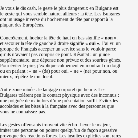
Je vous le dis cash, le geste le plus dangereux en Bulgarie est
le geste qui vous semble naturel ailleurs : la tête. Les Bulgares
ont un usage inverse du hochement de tête par rapport à la
plupart des Européens.
Concrètement, hocher la tête de haut en bas signifie
« non »
,
et secouer la tête de gauche à droite signifie
« oui »
. J’ai vu un
groupe de Français accepter un service sans le vouloir parce
qu’ils n’avaient pas compris ce point. Résultat : un guide
supplémentaire, une dépense non prévue et des sourires gênés.
Pour éviter le pire, j’explique calmement en montrant du doigt
ou en parlant : « да » (da) pour oui, « не » (ne) pour non, ou
mieux, répétez le mot local.
Autre zone minée : le langage corporel qui heurte. Les
Bulgares tolèrent peu le contact physique avec des inconnus ;
une poignée de main lors d’une présentation suffit. Evitez les
accolades et les bises à la française avec des personnes que
vous ne connaissez pas.
Les gestes offensants trouvent vite écho. Lever le majeur,
imiter une personne ou pointer quelqu’un de façon agressive
provoque des réactions fortes. Les insultes explicites sont rares