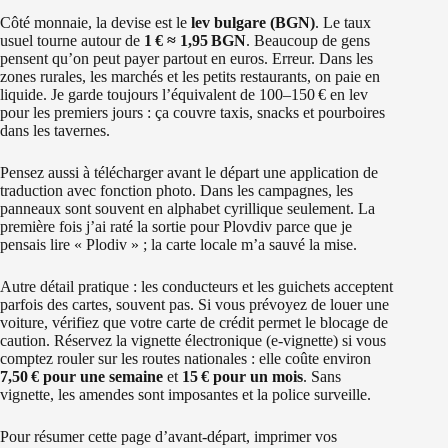
Côté monnaie, la devise est le
lev bulgare (BGN)
. Le taux
usuel tourne autour de
1 € ≈ 1,95 BGN
. Beaucoup de gens
pensent qu’on peut payer partout en euros. Erreur. Dans les
zones rurales, les marchés et les petits restaurants, on paie en
liquide. Je garde toujours l’équivalent de 100–150 € en lev
pour les premiers jours : ça couvre taxis, snacks et pourboires
dans les tavernes.
Pensez aussi à télécharger avant le départ une application de
traduction avec fonction photo. Dans les campagnes, les
panneaux sont souvent en alphabet cyrillique seulement. La
première fois j’ai raté la sortie pour Plovdiv parce que je
pensais lire « Plodiv » ; la carte locale m’a sauvé la mise.
Autre détail pratique : les conducteurs et les guichets acceptent
parfois des cartes, souvent pas. Si vous prévoyez de louer une
voiture, vérifiez que votre carte de crédit permet le blocage de
caution. Réservez la vignette électronique (e‑vignette) si vous
comptez rouler sur les routes nationales : elle coûte environ
7,50 € pour une semaine
et
15 € pour un mois
. Sans
vignette, les amendes sont imposantes et la police surveille.
Pour résumer cette page d’avant‑départ, imprimer vos