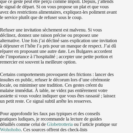
que ce geste peut être perçu comme impoli. Depuis, j’attends
le signal de départ. Si on vous propose un plat et que vous
avez des restrictions alimentaires, expliquez‑les poliment avant
le service plutôt que de refuser sous le coup.
Refuser une invitation sèchement est malvenu. Si vous
déclinez, donnez une raison précise ou proposez une
alternative. Une fois j’ai décliné sans explication une invitation
à déjeuner et l’hôte l’a pris pour un manque de respect. J’ai dû
réparer en proposant une autre date. Les Bulgares accordent
de l’importance à l’hospitalité ; accepter une petite portion et
remercier est souvent la meilleure option.
Certains comportements provoquent des frictions : lancer des
insultes en public, refuser le décorum lors d’une cérémonie
locale, ou minimiser une tradition. Ces gestes créent du
malaise immédiat. À table, ne videz pas entièrement votre
assiette si vous voulez indiquer que vous êtes rassasié ; laissez
un petit reste. Ce signal subtil arrête les resserves.
Pour approfondir les faux pas typiques et des conseils
pratiques ludiques, je recommande la lecture de guides
détaillés comme celui de
Globetrotteria
ou l’article pratique sur
Wohohoho
. Ces sources offrent des check‑lists