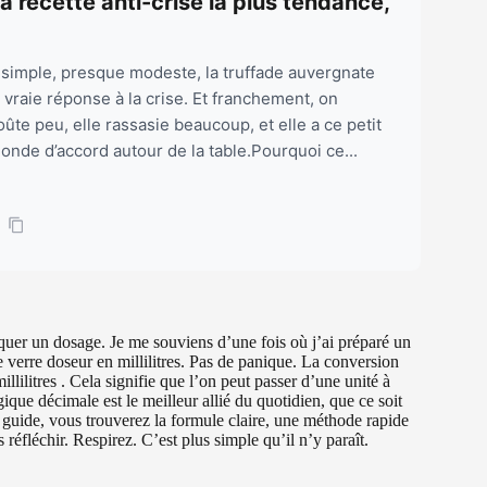
a recette anti-crise la plus tendance,
imple, presque modeste, la truffade auvergnate
vraie réponse à la crise. Et franchement, on
ûte peu, elle rassasie beaucoup, et elle a ce petit
onde d’accord autour de la table.Pourquoi ce...
liquer un dosage. Je me souviens d’une fois où j’ai préparé un
tre verre doseur en millilitres. Pas de panique. La conversion
illilitres . Cela signifie que l’on peut passer d’une unité à
gique décimale est le meilleur allié du quotidien, que ce soit
 guide, vous trouverez la formule claire, une méthode rapide
réfléchir. Respirez. C’est plus simple qu’il n’y paraît.