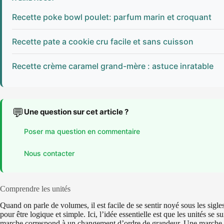
Recette poke bowl poulet: parfum marin et croquant
Recette pate a cookie cru facile et sans cuisson
Recette crème caramel grand-mère : astuce inratable
💬
Une question sur cet article ?
Poser ma question en commentaire
Nous contacter
Comprendre les unités
Quand on parle de volumes, il est facile de se sentir noyé sous les sigles
pour être logique et simple. Ici, l’idée essentielle est que les unités se 
marche correspond à un changement d’ordre de grandeur. Une marche = d