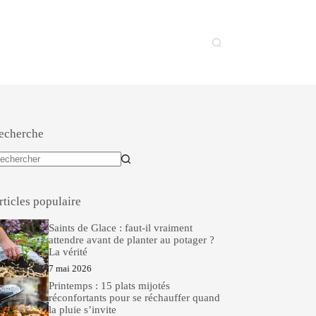
echerche
ucun
sultat
rticles populaire
Saints de Glace : faut-il vraiment
attendre avant de planter au potager ?
La vérité
7 mai 2026
Printemps : 15 plats mijotés
réconfortants pour se réchauffer quand
la pluie s’invite