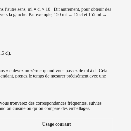
ans l’autre sens, ml = cl × 10 . Dit autrement, pour obtenir des
 cran vers la gauche. Par exemple, 150 ml → 15 cl et 155 ml →
,5 cl).
ous « enlevez un zéro » quand vous passez de ml à cl. Cela
pendant, prenez le temps de mesurer précisément avec une
, vous trouverez des correspondances fréquentes, suivies
quand on cuisine ou qu’on compare des emballages.
Usage courant