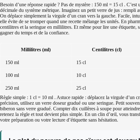
Besoin d’une réponse rapide ? Pas de mystère : 150 ml = 15 cl . C’est u
décimale du système métrique. Imaginez un petit verre de jus : rempli a
On déplace simplement la virgule d’un cran vers la gauche. Facile, intuit
elle évite de se tromper quand une recette mélange les unités. En pharm
centilitres et la seringue en millilitres. Et même pour lire une étiquette
gagner du temps et de la confiance.
Millilitres (ml)
Centilitres (cl)
150 ml
15 cl
100 ml
10 cl
250 ml
25 cl
Règle simple : 1 cl = 10 ml . Astuce rapide : déplacez la virgule d’un c
précision, utilisez un verre doseur gradué ou une seringue. Petit souven
biberon sans verre gradué. Compter dix cuillères à soupe pour atteindr
retenez la règle et tout devient plus simple. En un clin d’œil, vous tra
votre préparation ou votre lecture d’étiquette sans hésitation.