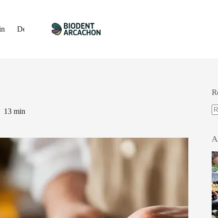
in
Décoration
Travaux
Immobilier
Gastronomie
R
13 min
A
ré
A