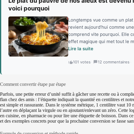
Le plat du pauvre de nos aïeux est devenu l
voici pourquoi
Longtemps vue comme un plat s
revient aujourd’hui comme une 
comprend vite pourquoi. Elle co
effet magique qui met tout le m
Lire la suite
101 votes
·
12 commentaires
·
Comment convertir étape par étape
Parfois, une petite erreur d’unité suffit à gâcher une recette ou à comp
flan chez des amis : l’étiquette indiquait la quantité en centilitres et no
est simple et rassurante. Dans le système métrique, 1 centilitre vaut 10 m
l’autre en déplaçant la virgule ou en ajoutant/enlevant un zéro. Cette lo
en cuisine, en pharmacie ou pour lire une étiquette de boisson. Dans ce
et des exemples concrets pour que la prochaine conversion se fasse sans 
Formule de conversion et méthode rapide