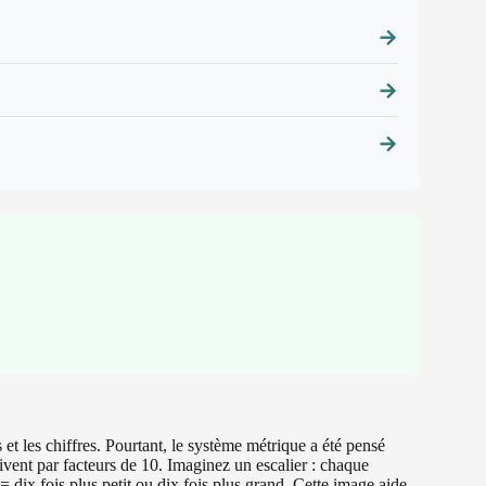
→
→
→
 et les chiffres. Pourtant, le système métrique a été pensé
suivent par facteurs de 10. Imaginez un escalier : chaque
ix fois plus petit ou dix fois plus grand. Cette image aide