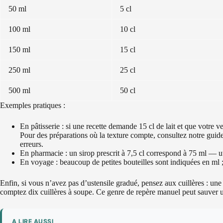
50 ml
5 cl
100 ml
10 cl
150 ml
15 cl
250 ml
25 cl
500 ml
50 cl
Exemples pratiques :
En pâtisserie : si une recette demande 15 cl de lait et que votre
Pour des préparations où la texture compte, consultez notre gui
erreurs.
En pharmacie : un sirop prescrit à 7,5 cl correspond à 75 ml — u
En voyage : beaucoup de petites bouteilles sont indiquées en ml
Enfin, si vous n’avez pas d’ustensile gradué, pensez aux cuillères : une
comptez dix cuillères à soupe. Ce genre de repère manuel peut sauver 
A LIRE AUSSI